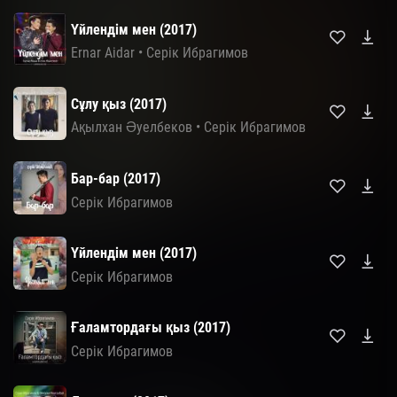
Үйлендім мен (2017)
Ernar Aidar
•
Серік Ибрагимов
Сұлу қыз (2017)
Ақылхан Əуелбеков
•
Серік Ибрагимов
Бар-бар (2017)
Серік Ибрагимов
Үйлендім мен (2017)
Серік Ибрагимов
Ғаламтордағы қыз (2017)
Серік Ибрагимов