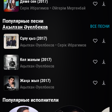
Деме сен (2017)
Серік Ибрагимов
•
Әйгерім Мергенбай
Популярные песни
Ақылхан Əуелбеков
ВСЕ ПЕСНИ
Сұлу қыз (2017)
Ақылхан Əуелбеков
•
Серік Ибрагимов
Кел жаным (2017)
Ақылхан Əуелбеков
Жаңа жыл (2017)
Ақылхан Əуелбеков
Популярные исполнители