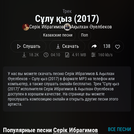
Трек
Сұлу қыз (2017)
Серік Ибрагимов
Ақылхан Əуелбеков
Казахские песни
Поп
Слушать
Скачать
138
18.2K
04:10
4.91 MB
160 kb/s
У нас вы можете скачать песню Серік Ибрагимов & Ақылхан
Əуелбеков – Сұлу қыз (2017) в формате MP3 на телефон или
компьютер, а также слушать онлайн бесплатно. Трек "Сұлу қыз
(2017)" исполнителя Серік Ибрагимов & Ақылхан Əуелбеков
доступен в хорошем качестве. На странице вы можете
прослушать композицию онлайн и открыть другие песни этого
артиста.
Популярные песни
Серік Ибрагимов
ВСЕ ПЕСНИ