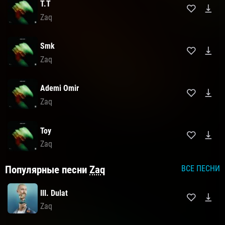
T.T
Zaq
Smk
Zaq
Ademi Omir
Zaq
Toy
Zaq
Популярные песни
Zaq
ВСЕ ПЕСНИ
III. Dulat
Zaq