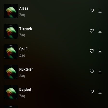
Alasa
Zaq
Tikenek
Zaq
Qoi E
Zaq
Nukteler
Zaq
Baipket
Zaq