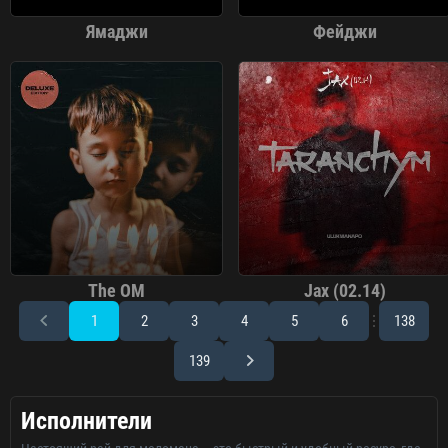
Ямаджи
Фейджи
The OM
Jax (02.14)
1
2
3
4
5
6
138
139
Исполнители