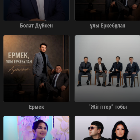
Болат Дүйсен
ұлы Еркебұлан
Ермек
“Жігіттер” тобы