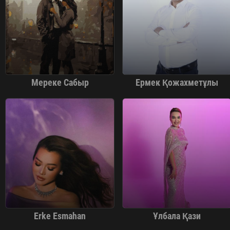
Мереке Сабыр
Ермек Қожахметұлы
Erke Esmahan
Ұлбала Қази