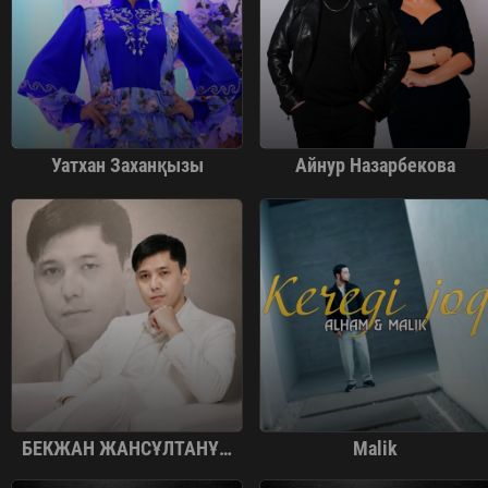
Уатхан Заханқызы
Айнур Назарбекова
БЕКЖАН ЖАНСҰЛТАНҰЛЫ
Malik