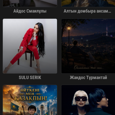
Айдос Смаилұлы
Алтын домбыра ансамблі
SULU SERIK
Жандос Тұрмантай