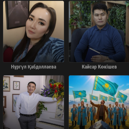
Нұргүл Қабдоллаева
Кайсар Көкішев