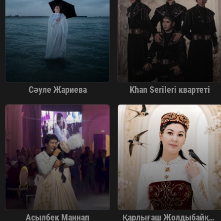
Сәуле Жариева
Khan Serileri квартеті
Асылбек Маннап
Қарлығаш Жолдыбайқызы