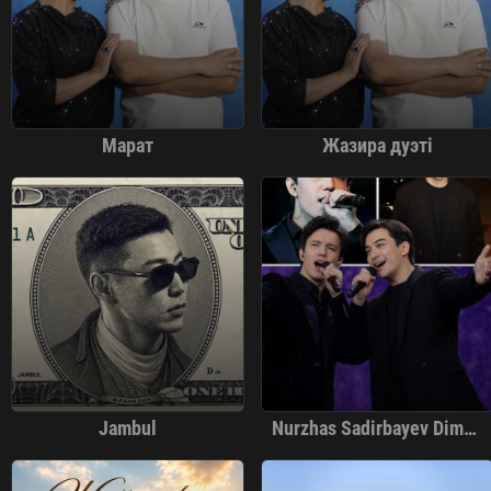
Марат
Жазира дуэті
Jambul
Nurzhas Sadirbayev Dimash Qudaibergen