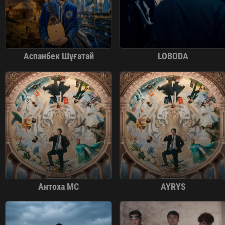
Аспанбек Шұғатай
LOBODA
Антоха МС
AYRYS