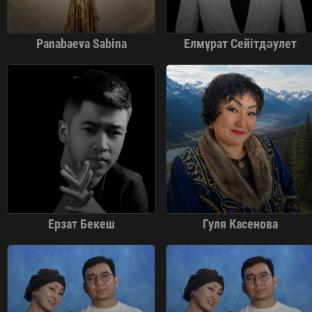
Panabaeva Sabina
Елмұрат Сейітдәулет
Ерзат Бекеш
Гуля Касенова