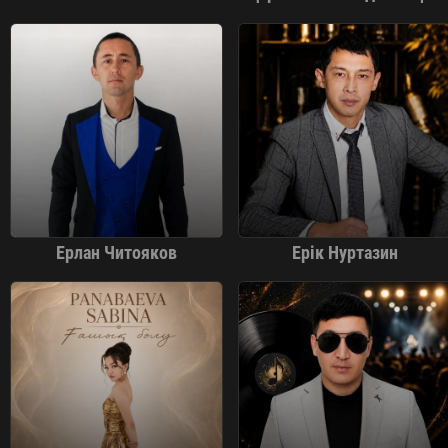
Ерлан Читояков
Ерік Нуртазин