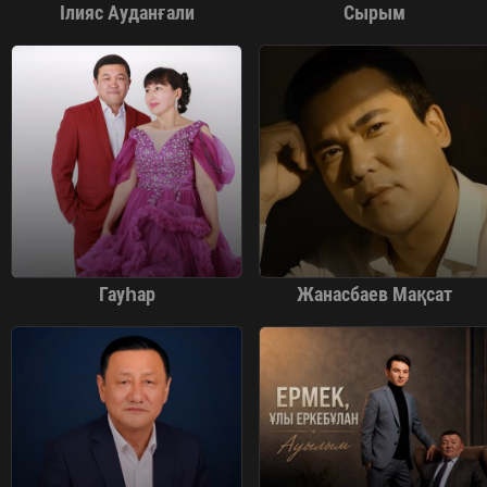
Ілияс Ауданғали
Сырым
Гауһар
Жанасбаев Мақсат