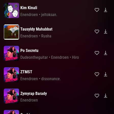
Kim Kinali
Enendroen
•
jeltoksan.
Tausyldy Mahabbat
Enendroen
•
Rusha
Po Secretu
Dudeontheguitar
•
Enendroen
•
Hiro
ZTMST
Enendroen
•
dissonance.
Zymyrap Barady
Enendroen