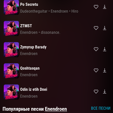
Po Secretu
Dudeontheguitar
•
Enendroen
•
Hiro
ZTMST
Enendroen
•
dissonance.
Zymyrap Barady
Enendroen
Qoshtasqan
Enendroen
Odin iz etih Dnei
Enendroen
Популярные песни
Enendroen
ВСЕ ПЕСНИ