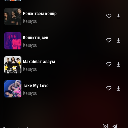
Ренжітсем кешір
Кешyou
Кешіктің сен
Кешyou
Махаббат алауы
Кешyou
Take My Love
Кешyou