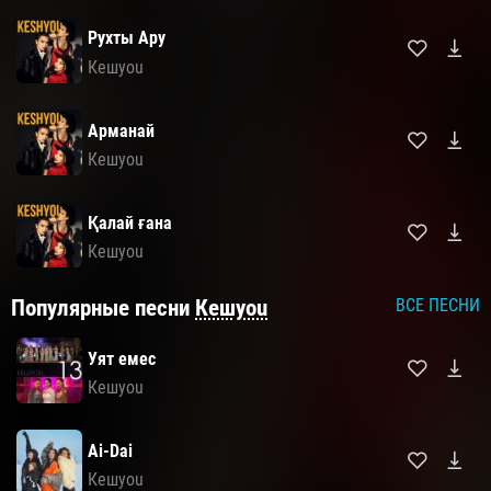
Рухты Ару
Кешyou
Арманай
Кешyou
Қалай ғана
Кешyou
Популярные песни
Кешyou
ВСЕ ПЕСНИ
Уят емес
Кешyou
Ai-Dai
Кешyou