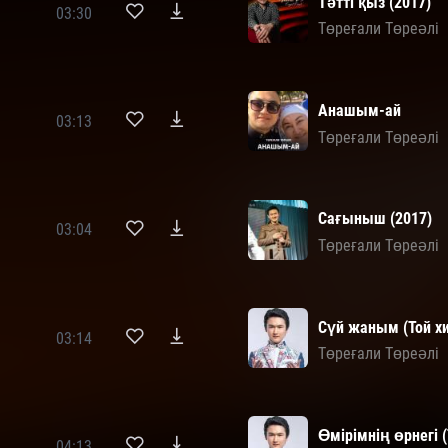
Тәтті қыз (2017)
03:30
Төреғали Төреәлі
Анашым-ай
03:13
Төреғали Төреәлі
Сағыныш (2017)
03:04
Төреғали Төреәлі
Сүй жаным (Той хи
03:14
Төреғали Төреәлі
Өмірімнің өрнегі (
04:13