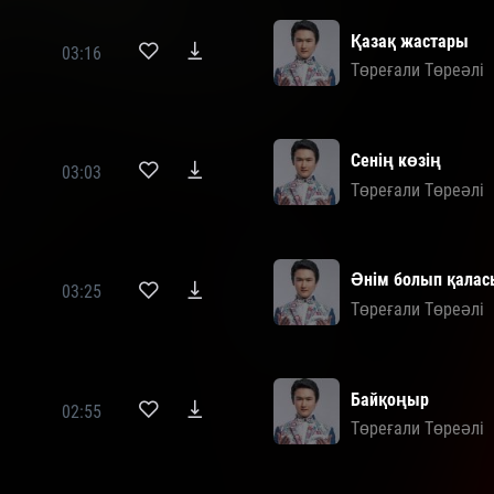
Қазақ жастары
03:16
Төреғали Төреәлі
Сенің көзің
03:03
Төреғали Төреәлі
Әнім болып қалас
03:25
Төреғали Төреәлі
Байқоңыр
02:55
Төреғали Төреәлі