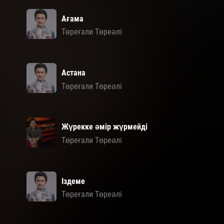
Ағама
Төреғали Төреәлі
Астана
Төреғали Төреәлі
Жүрекке әмір жүрмейді
Төреғали Төреәлі
Іздеме
Төреғали Төреәлі