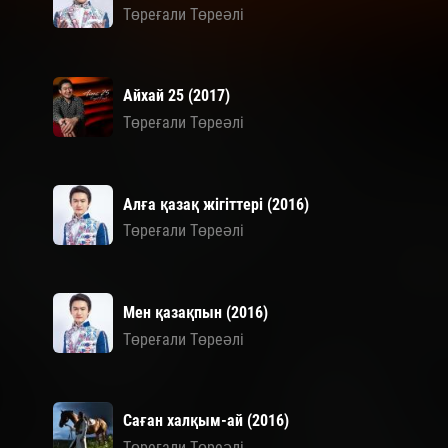
Төреғали Төреәлі
Айхай 25 (2017)
Төреғали Төреәлі
Алға қазақ жігіттері (2016)
Төреғали Төреәлі
Мен қазақпын (2016)
Төреғали Төреәлі
Саған халқым-ай (2016)
Төреғали Төреәлі