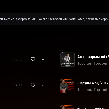
ли Төреәлі в формате MP3 на свой телефон или компьютер, слушать в хорош
Асыл жарым-ай (2
03:55
Төреғали Төреәлі
Шаруам жоқ (2017
03:52
Төреғали Төреәлі