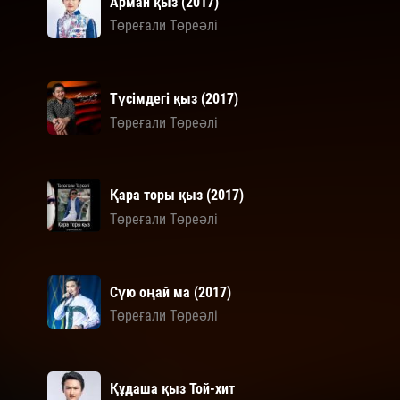
Арман қыз (2017)
Төреғали Төреәлі
Түсімдегі қыз (2017)
Төреғали Төреәлі
Қара торы қыз (2017)
Төреғали Төреәлі
Сүю оңай ма (2017)
Төреғали Төреәлі
Құдаша қыз Той-хит