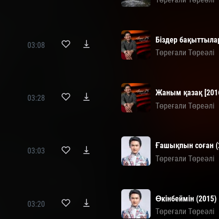
Біздер бақыттыл
03:08
Төреғали Төреәлі
Жаным қазақ [201
03:28
Төреғали Төреәлі
Ғашықпын соған (
03:03
Төреғали Төреәлі
Өкінбеймін (2015)
03:20
Төреғали Төреәлі