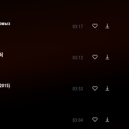
армыз
03:17
6]
03:13
2015)
03:53
03:04