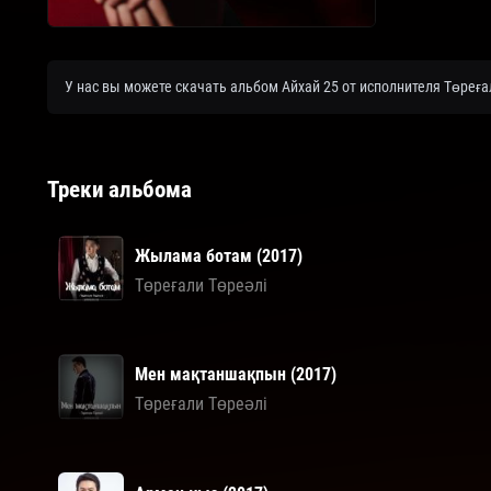
У нас вы можете скачать альбом Айхай 25 от исполнителя Төреға
Треки альбома
Жылама ботам (2017)
Төреғали Төреәлі
Мен мақтаншақпын (2017)
Төреғали Төреәлі