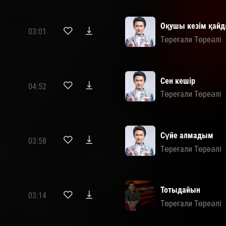
Оқушы кезім қай
03:01
Төреғали Төреәлі
Сен кешір
04:52
Төреғали Төреәлі
Сүйе алмадым
03:58
Төреғали Төреәлі
Тотыдайын
03:14
Төреғали Төреәлі