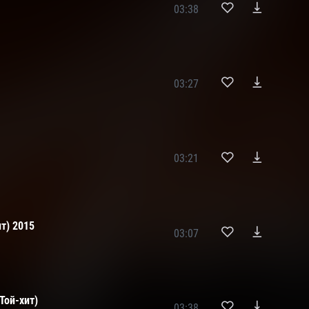
03:38
03:27
03:21
т) 2015
03:07
Той-хит)
03:38