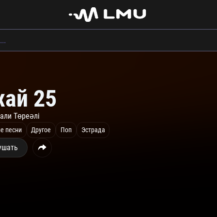
хай 25
али Төреәлі
е песни
Другое
Поп
Эстрада
ушать