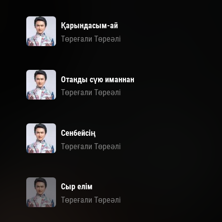
Қарындасым-ай
Төреғали Төреәлі
Отанды сүю иманнан
Төреғали Төреәлі
Сенбейсің
Төреғали Төреәлі
Сыр елім
Төреғали Төреәлі