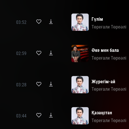
Гүлім
03:52
Төреғали Төреәлі
Әке мен бала
02:59
Төреғали Төреәлі
Жүрегім-ай
03:28
Төреғали Төреәлі
Қазақстан
03:44
Төреғали Төреәлі