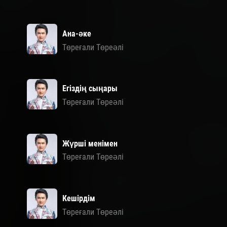
Ана-әке
Төреғали Төреәлі
Егіздің сыңары
Төреғали Төреәлі
Жүрші менімен
Төреғали Төреәлі
Кешірдім
Төреғали Төреәлі