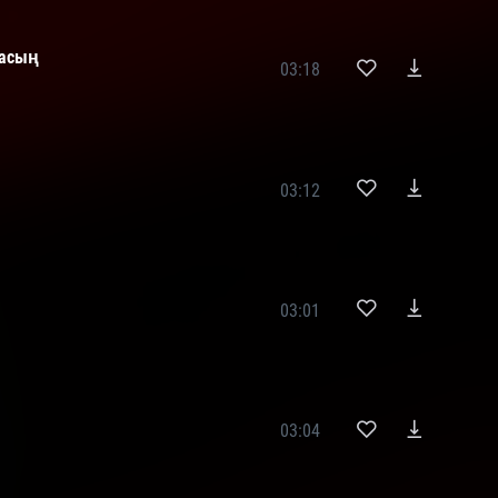
дасың
03:18
03:12
03:01
03:04