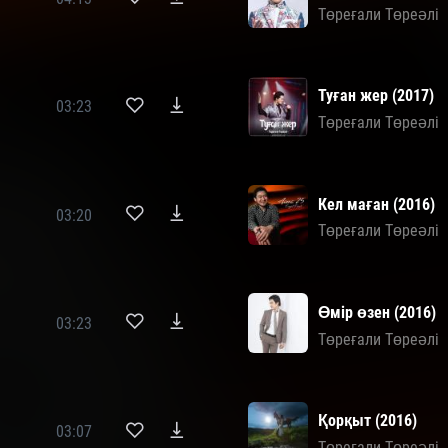
Төреғали Төреәлі
Туған жер (2017)
03:23
Төреғали Төреәлі
Кел маған (2016)
03:20
Төреғали Төреәлі
Өмір өзен (2016)
03:23
Төреғали Төреәлі
Қорқыт (2016)
03:07
Төреғали Төреәлі