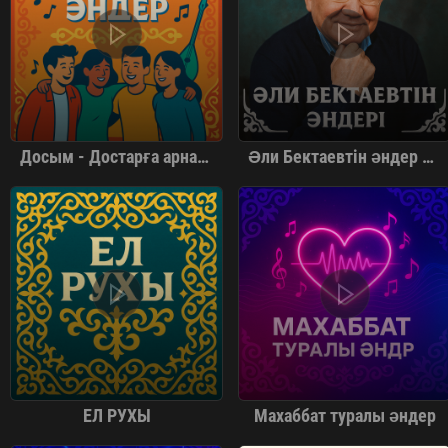
Досым - Достарға арналған әндер
Әли Бектаевтін әндер жинағы
ЕЛ РУХЫ
Махаббат туралы әндер