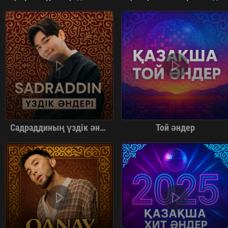
Садраддиның үздік әндері
Той әндер