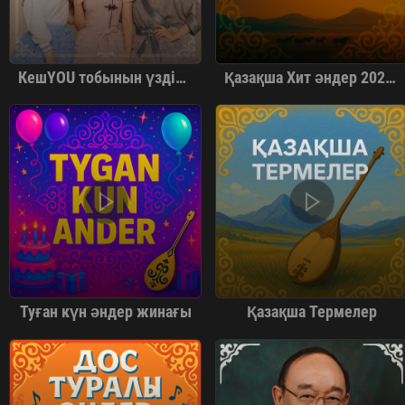
КешYOU тобынын үздік әндер
Қазақша Хит әндер 2024 жылғы
Туған күн әндер жинағы
Қазақша Термелер