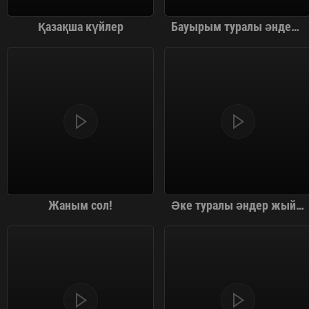
Қазақша күйлер
Бауырым туралы әндер жинағы
Жаным сол!
Әке туралы әндер жыйнағы