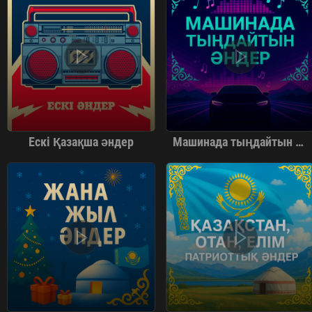
Ескі Қазақша әндер
Машинада тыңдайтын әндер