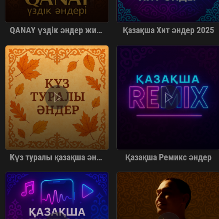
QANAY үздік әндер жинағы
Қазақша Хит әндер 2025
Күз туралы қазақша әндер
Қазақша Ремикс әндер