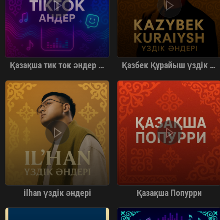
Қазақша тик ток әндер | TikTok
Қазбек Құрайыш үздік әндері
ilhan үздік әндері
Қазақша Попурри