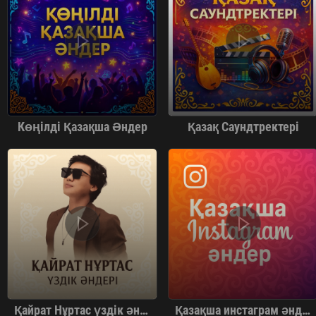
Көңілді Қазақша Әндер
Қазақ Саундтректері
Қайрат Нұртас үздік әндер жинағы
Қазақша инстаграм әндер