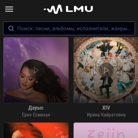
Поиск: песни, альбомы, исполнители, жанры...
Дауыс
XIV
Ерке Есмахан
Ирина Кайратовна