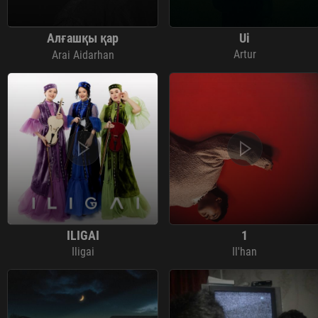
Алғашқы қар
Ui
Artur
Arai Aidarhan
ILIGAI
1
Iligai
Il'han