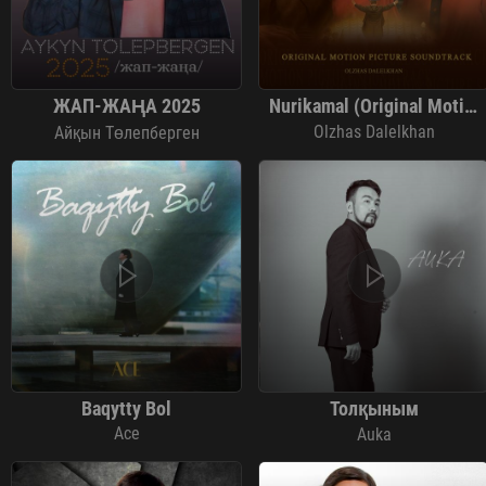
ЖАП-ЖАҢА 2025
Nurikamal (Original Motion Picture Soundtrack)
Olzhas Dalelkhan
Айқын Төлепберген
Baqytty Bol
Толқыным
Ace
Auka