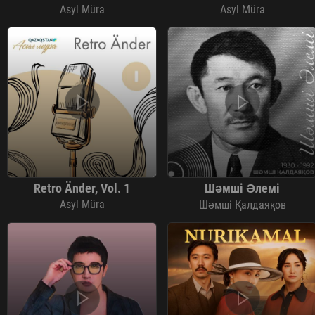
Asyl Müra
Asyl Müra
Retro Änder, Vol. 1
Шәмші Әлемі
Asyl Müra
Шәмші Қалдаяқов