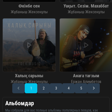
Өкінбе сен
Уақыт. Сезім. Махаббат
Жұбаныш Жексенұлы
Жұбаныш Жексенұлы
Халық сарыны
Анаға тағзым
Жұбаныш Жексенұлы
Ержан Алимбетов
1
2
3
4
5
Альбомдар
Мы собрали для вас полные альбомы популярных певцов, как