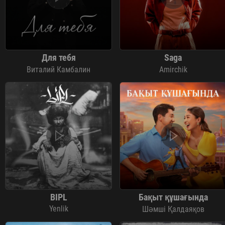
Для тебя
Saga
Виталий Камбалин
Amirchik
BIPL
Бақыт құшағында
Yenlik
Шәмші Қалдаяқов