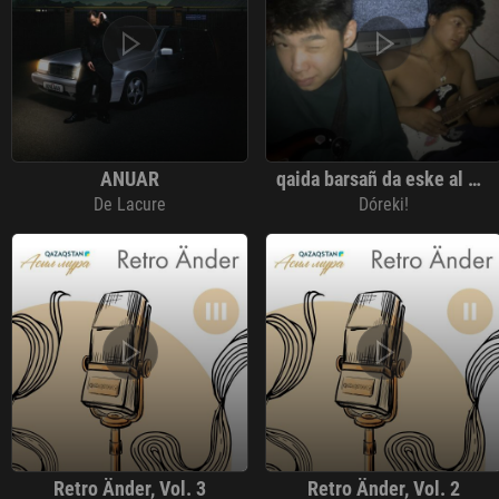
ANUAR
qaida barsañ da eske al Из "Казахские страшные сказки"
De Lacure
Dóreki!
Retro Änder, Vol. 3
Retro Änder, Vol. 2