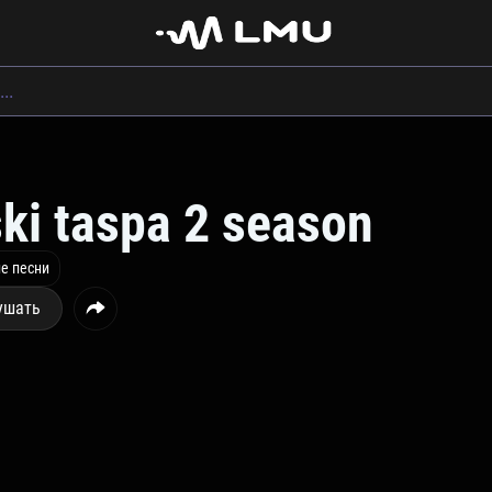
ki taspa 2 season
е песни
ушать