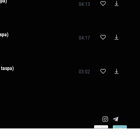
spa)
04:13
spa)
04:17
 taspa)
03:02