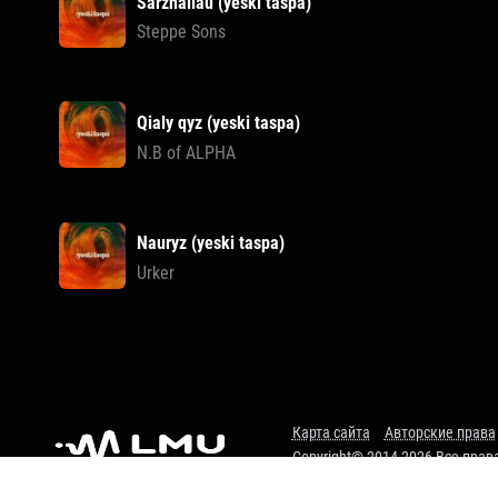
Sarzhailau (yeski taspa)
Steppe Sons
Qialy qyz (yeski taspa)
N.B of ALPHA
Nauryz (yeski taspa)
Urker
Карта сайта
Авторские права
Copyright© 2014-2026 Все пра