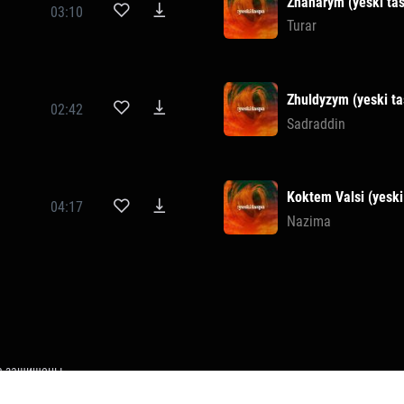
Zhanarym (yeski ta
03:10
Turar
Zhuldyzym (yeski ta
02:42
Sadraddin
Koktem Valsi (yeski
04:17
Nazima
ва защищены.