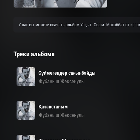
У нас вы можете скачать альбом Уақыт. Сезім. Махаббат от исп
Треки альбома
Сүймегендер сағынбайды
Жұбаныш Жексенұлы
Қазақстаным
Жұбаныш Жексенұлы