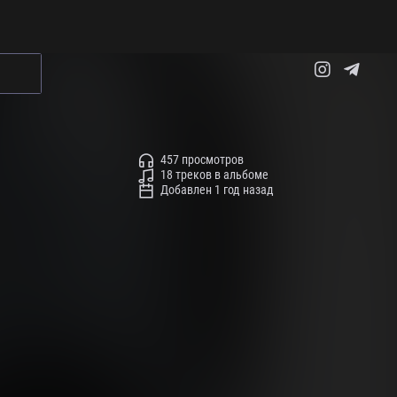
457 просмотров
18 треков в альбоме
Добавлен 1 год назад