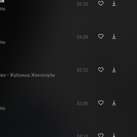
ын
03:35
ұлы
04:09
ұлы
03:52
ова
•
Жұбаныш Жексенұлы
03:06
ұлы
04:10