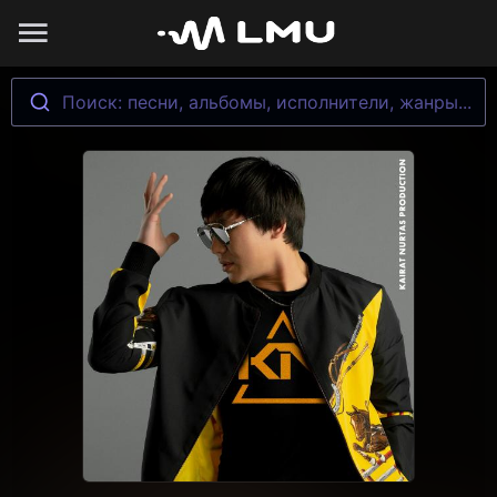
Поиск: песни, альбомы, исполнители, жанры...