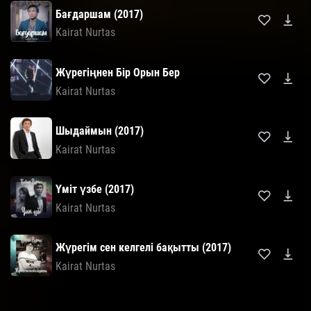
Бағдаршам (2017)
Kairat Nurtas
Жүрегіңнен Бір Орын Бер
Kairat Nurtas
Шыдаймын (2017)
Kairat Nurtas
Үміт үзбе (2017)
Kairat Nurtas
Жүрегім сен келгелі бақытты (2017)
Kairat Nurtas