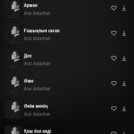
Арман
Arai Aidarhan
Ғашықпын саған
Arai Aidarhan
Дос
Arai Aidarhan
Әже
Arai Aidarhan
Әнім менің
Arai Aidarhan
Қош бол енді