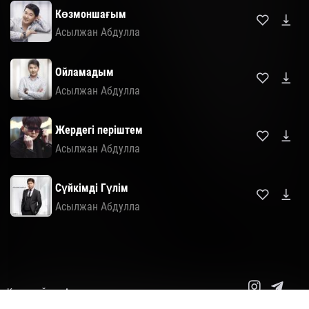
Көзмоншағым
Асылжан Абдулла
Ойламадым
Асылжан Абдулла
Жердегі періштем
Асылжан Абдулла
Сүйкімді Гүлім
Асылжан Абдулла
Карта сайта
Авторские права
Copyright© 2014-2026 Все права защищены.