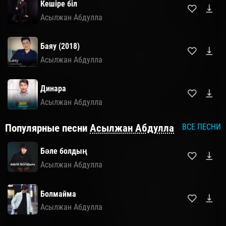
Кешіре біл
Асылжан Абдулла
Баяу (2018)
Асылжан Абдулла
Динара
Асылжан Абдулла
Популярные песни
Асылжан Абдулла
ВСЕ ПЕСНИ
Бәле болдың
Асылжан Абдулла
Болмайма
Асылжан Абдулла