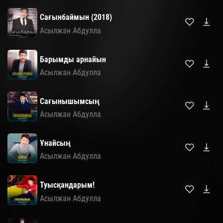
Сағынбаймын (2018)
Асылжан Абдулла
Барымды арнайын
Асылжан Абдулла
Сағынышымсың
Асылжан Абдулла
Ұнайсың
Асылжан Абдулла
Туысқандарым!
Асылжан Абдулла