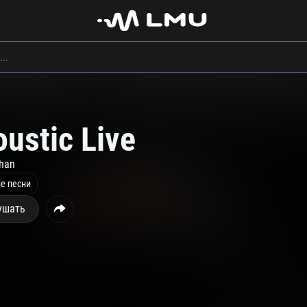
ustic Live
han
е песни
ушать