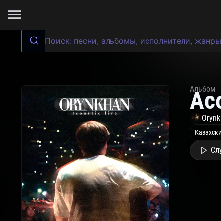
Альбом
Aco
Orynk
Казахски
Сл