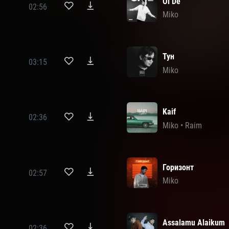
Oi De
02:56
Miko
Тун
03:15
Miko
Kaif
02:36
Miko
•
Raim
Горизонт
02:57
Miko
Assalamu Alaikum
02:36