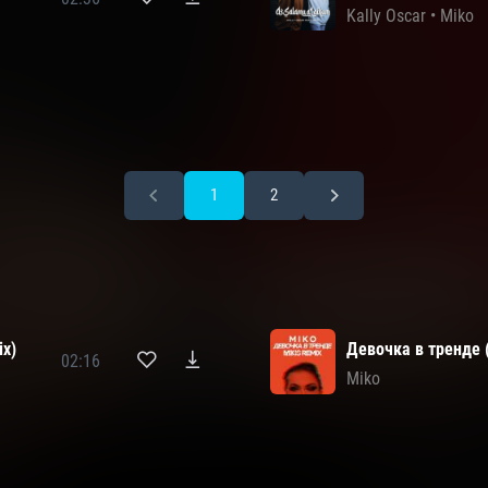
Kally Oscar
•
Miko
1
2
ix)
Девочка в тренде (
02:16
Miko