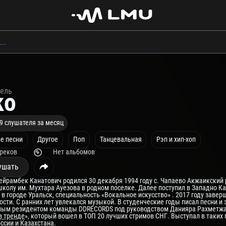
тель
ko
9 слушателя за месяц
е песни
Другое
Поп
Танцевальная
Рэп и хип-хоп
треков
Нет альбомов
ушать
йрамбек Канатович родился 30 декабря 1994 году с. Чапаево Акжаикский р
колу им. Мухтара Ауезова в родном поселке. Далее поступил в Западно К
в городе Уральск, специальность «Вокальное искусство» . 2017 году заверш
сти. С ранних лет увлекался музыкой. В студенческие годы писал песни и 
ым резидентом команды DDRECORDS под руководством Данияра Рахметжано
в тренде
», который вошел в ТОП 20 лучших стримов СНГ. Выступал в таких 
ссии и Казахстана.