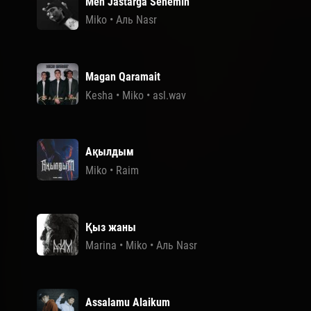
Men Jastarga Senemin
Miko
•
Аль Nasr
Magan Qaramait
Kesha
•
Miko
•
asl.wav
Ақылдым
Miko
•
Raim
Қыз жаны
Marina
•
Miko
•
Аль Nasr
Assalamu Alaikum