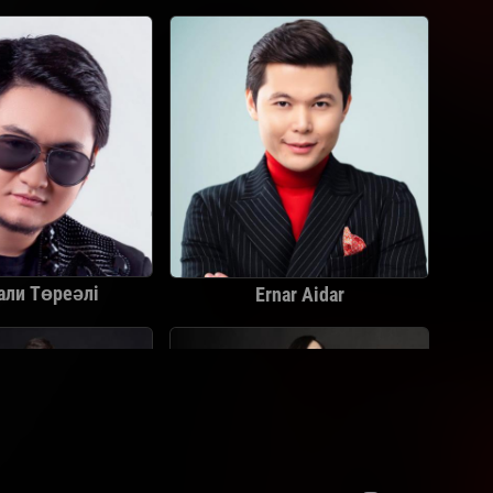
али Төреәлі
Ernar Aidar