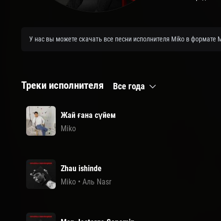
У нас вы можете скачать все песни исполнителя Miko в формате 
Треки исполнителя
Все года
Жай ғана сүйем
Miko
Zhau ishinde
Miko
•
Аль Nasr