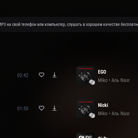
MP3 на свой телефон или компьютер, слушать в хорошем качестве бесплатно
EGO
02:42
Miko
•
Аль Nasr
Nicki
01:50
Miko
•
Аль Nasr