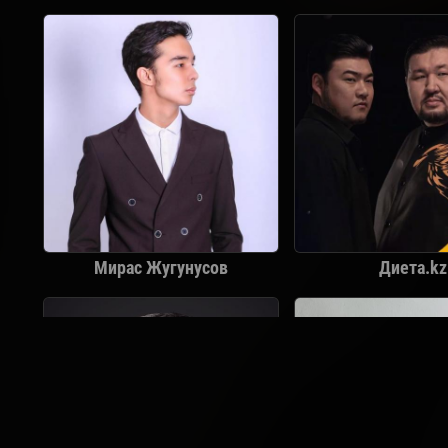
Мирас Жугунусов
Диета.kz