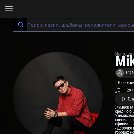
Исполни
Mi
1076
Казахски
20 
Сл
Жумаев Ме
среднюю ш
Утемисова 
специально
официальн
«
Девочка 
городах Ро