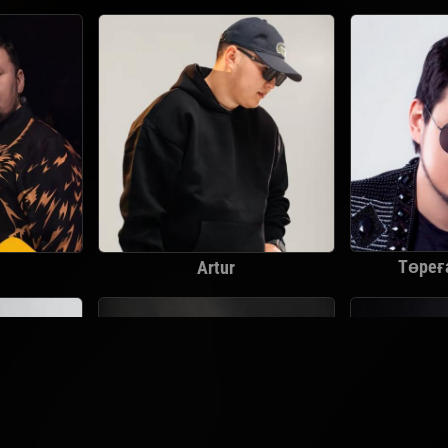
Төреғ
Artur