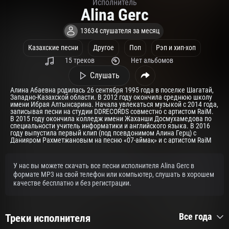
Исполнитель
Alina Gerc
13634 слушателя за месяц
Казахские песни
Другое
Поп
Рэп и хип-хоп
15 треков
Нет альбомов
Слушать
Алина Абаевна родилась 26 сентября 1995 года в поселке Шагатай,
Западно-Казахской области. В 2012 году окончила среднюю школу
имени Ибрая Алтынсарина. Начала увлекаться музыкой с 2014 года,
записывая песни на студии DDRECORDS совместно с артистом RaiM.
В 2015 году окончила колледж имени Жаханши Досмухамедова по
специальности учитель информатики и английского языка. В 2016
году выпустила первый клип (под псевдонимом Алина Герц) с
Данияром Рахметжановым на песню «07-аймақ» и с артистом RaiM
на песню «Ғалам». С 2017 г по 2018 г работала в Западно
Казахстанской дирекции телерадио вещания, так же на телеканале
«Aqjaiyq» на должности переводчик-редактор новостей. На данный
У нас вы можете скачать все песни исполнителя Alina Gerc в
момент является официальным резидентом команды DDRECORDS.
формате MP3 на свой телефон или компьютер, слушать в хорошем
Другие похожие исполнителей.
Sadraddin
,
Jazzdauren
,
Zhenis
,
Raim
,
Duman
,
Akimmmich
,
качестве бесплатно и без регистрации.
Все года
Треки исполнителя