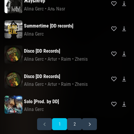
Жауынгер
Alina Gerc
•
Аль Nasr
Summertime [DD records]
Alina Gerc
Disco [DD Records]
Alina Gerc
•
Artur
•
Raim
•
Zhenis
Disco [DD Records]
Alina Gerc
•
Artur
•
Raim
•
Zhenis
Solo [Prod. by DD]
Alina Gerc
1
2