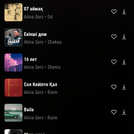
07 аймақ
Alina Gerc
•
Dd
Екінші дем
Alina Gerc
•
Zhakau
16 лет
Alina Gerc
•
Zhenis
Сол Кейіпте Қал
Alina Gerc
•
Raim
Baila
Alina Gerc
•
Raim