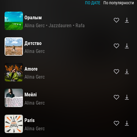
ПО ДАТЕ
По популярности
Оралым
Alina Gerc
•
Jazzdauren
•
Rafa
Детство
Alina Gerc
Amore
Alina Gerc
Мейлі
Alina Gerc
Paris
Alina Gerc