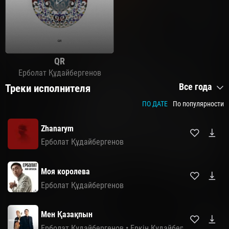
QR
Ерболат Құдайбергенов
Все года
Треки исполнителя
ПО ДАТЕ
По популярности
Zhanarym
Ерболат Құдайбергенов
Моя королева
Ерболат Құдайбергенов
Мен Қазақпын
Ерболат Құдайбергенов
•
Еркін Құдайберген