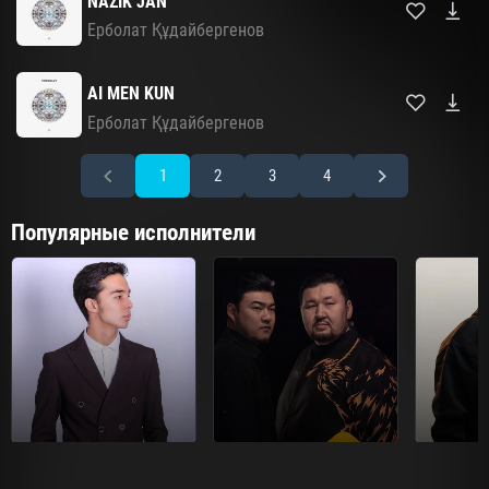
NAZIK JAN
Ерболат Құдайбергенов
AI MEN KUN
Ерболат Құдайбергенов
1
2
3
4
Популярные исполнители
Мирас Жугунусов
Диета.kz