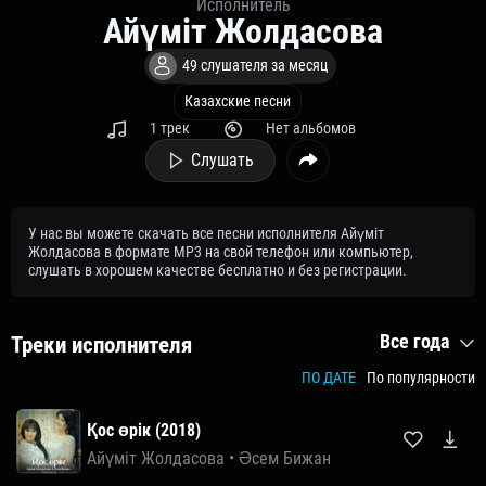
Исполнитель
Айүміт Жолдасова
49 слушателя за месяц
Казахские песни
1 трек
Нет альбомов
Слушать
У нас вы можете скачать все песни исполнителя Айүміт
Жолдасова в формате MP3 на свой телефон или компьютер,
слушать в хорошем качестве бесплатно и без регистрации.
Все года
Треки исполнителя
ПО ДАТЕ
По популярности
Қос өрік (2018)
Айүміт Жолдасова
•
Әсем Бижан