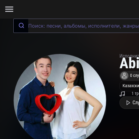
Исполни
Ab
0 сл
Казахски
1 т
Сл