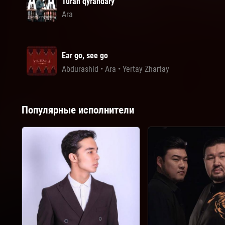
Turan qyrandary
Ara
Ear go, see go
Abdurashid
•
Ara
•
Yertay Zhartay
Популярные исполнители