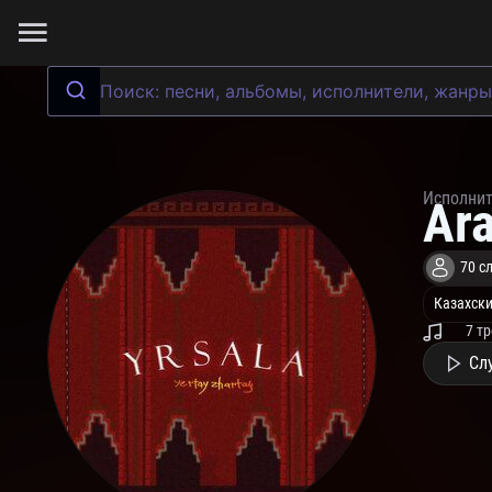
Исполни
Ar
70 с
Казахски
7 т
Сл