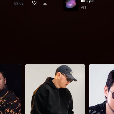
Bir áýen
02:09
Ara