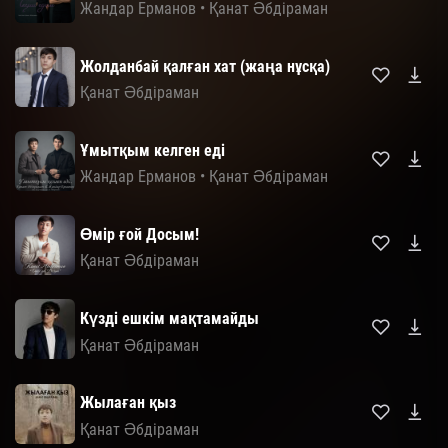
Жандар Ерманов
•
Қанат Әбдіраман
Жолданбай қалған хат (жаңа нұсқа)
Қанат Әбдіраман
Ұмытқым келген еді
Жандар Ерманов
•
Қанат Әбдіраман
Өмір ғой Досым!
Қанат Әбдіраман
Күзді ешкім мақтамайды
Қанат Әбдіраман
Жылаған қыз
Қанат Әбдіраман