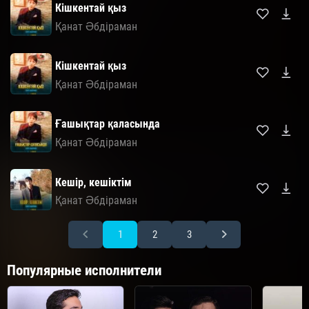
Кішкентай қыз
Қанат Әбдіраман
Кішкентай қыз
Қанат Әбдіраман
Ғашықтар қаласында
Қанат Әбдіраман
Кешір, кешіктім
Қанат Әбдіраман
1
2
3
Популярные исполнители