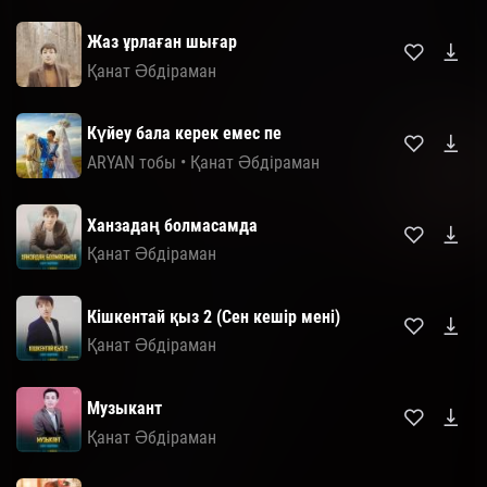
Жаз ұрлаған шығар
Қанат Әбдіраман
Күйеу бала керек емес пе
ARYAN тобы
•
Қанат Әбдіраман
Ханзадаң болмасамда
Қанат Әбдіраман
Кішкентай қыз 2 (Сен кешір мені)
Қанат Әбдіраман
Музыкант
Қанат Әбдіраман