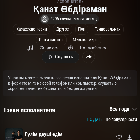
Исполнитель
Қанат Әбдіраман
6296 слушателя за месяц
Казахские песни
Другое
Поп
Танцевальная
Рэп и хип-хоп
Музыка мира
26 треков
Нет альбомов
Слушать
У нас вы можете скачать все песни исполнителя Қанат Әбдіраман
в формате MP3 на свой телефон или компьютер, слушать в
хорошем качестве бесплатно и без регистрации.
Все года
Треки исполнителя
ПО ДАТЕ
По популярности
Гүлім деуші едім