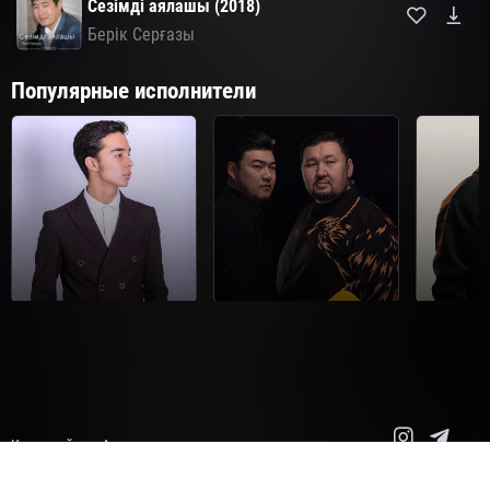
Сезімді аялашы (2018)
Берік Серғазы
Популярные исполнители
Мирас Жугунусов
Диета.kz
Карта сайта
Авторские права
Copyright© 2014-2026 Все права защищены.