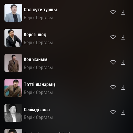
Сәл күте тұршы
Берік Серғазы
Керегі жоқ
Берік Серғазы
Кел жаным
Берік Серғазы
Тәтті жанарың
Берік Серғазы
Сезімді аяла
Берік Серғазы