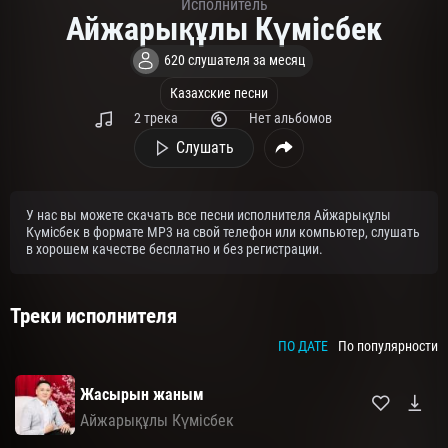
Исполнитель
Айжарықұлы Күмісбек
620 слушателя за месяц
Казахские песни
2 трека
Нет альбомов
Слушать
У нас вы можете скачать все песни исполнителя Айжарықұлы
Күмісбек в формате MP3 на свой телефон или компьютер, слушать
в хорошем качестве бесплатно и без регистрации.
Треки исполнителя
ПО ДАТЕ
По популярности
Жасырын жаным
Айжарықұлы Күмісбек