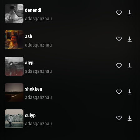
denendi
adasqanzhau
ash
adasqanzhau
alyp
adasqanzhau
shekken
adasqanzhau
suiyp
adasqanzhau