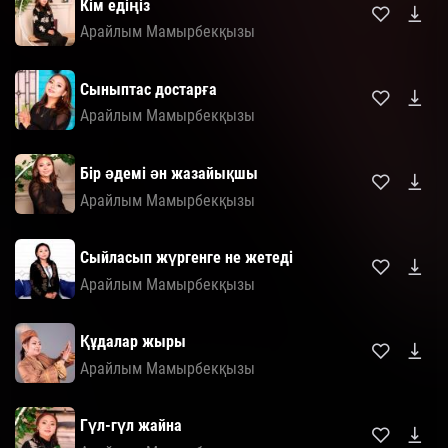
Кім едіңіз
Арайлым Мамырбекқызы
Сыныптас достарға
Арайлым Мамырбекқызы
Бір әдемі ән жазайықшы
Арайлым Мамырбекқызы
Сыйласып жүргенге не жетеді
Арайлым Мамырбекқызы
Құдалар жыры
Арайлым Мамырбекқызы
Гүл-гүл жайна