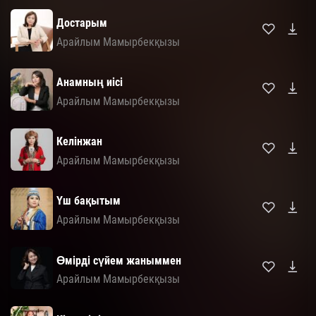
Достарым
Арайлым Мамырбекқызы
Анамның иісі
Арайлым Мамырбекқызы
Келінжан
Арайлым Мамырбекқызы
Үш бақытым
Арайлым Мамырбекқызы
Өмірді сүйем жаныммен
Арайлым Мамырбекқызы