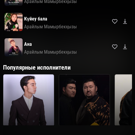
Арайлым Мамырбекқызы
Күйеу бала
Арайлым Мамырбекқызы
Ана
Арайлым Мамырбекқызы
Популярные исполнители
Мирас Жугунусов
Диета.kz