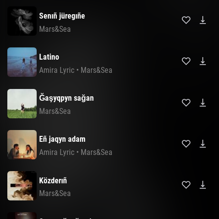
Senıñ jüregıñe
Mars&Sea
Latino
Amira Lyric
•
Mars&Sea
Ğaşyqpyn sağan
Mars&Sea
Eñ jaqyn adam
Amira Lyric
•
Mars&Sea
Közderıñ
Mars&Sea