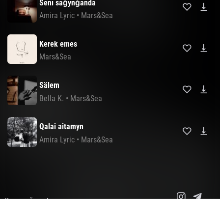
Senı sağynğanda
Amira Lyric
•
Mars&Sea
Kerek emes
Mars&Sea
Sälem
Bella K.
•
Mars&Sea
Qalai aitamyn
Amira Lyric
•
Mars&Sea
Карта сайта
Авторские права
Copyright© 2014-2026 Все права защищены.