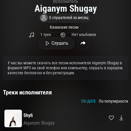
Исполнитель
Aiganym Shugay
0 слушателей за месяц
Казахские песни
1 трек
Нет альбомов
Слушать
У нас вы можете скачать все песни исполнителя Aiganym Shugay в
формате MP3 на свой телефон или компьютер, слушать в хорошем
качестве бесплатно и без регистрации.
Треки исполнителя
ПО ДАТЕ
По популярности
Shyñ
Aiganym Shugay