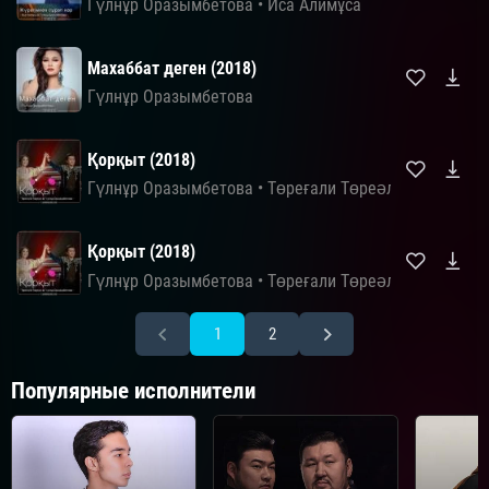
Гүлнұр Оразымбетова
•
Иса Алимұса
Маxаббат деген (2018)
Гүлнұр Оразымбетова
Қорқыт (2018)
Гүлнұр Оразымбетова
•
Төреғали Төреәлі
Қорқыт (2018)
Гүлнұр Оразымбетова
•
Төреғали Төреәлі
1
2
Популярные исполнители