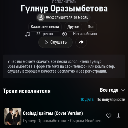
Исполнитель
Гүлнұр Оразымбетова
8652 слушателя за месяц
Казахские песни
Другое
Поп
22 треков
Нет альбомов
Слушать
У нас вы можете скачать все песни исполнителя Гүлнұр
Оразымбетова в формате MP3 на свой телефон или компьютер,
слушать в хорошем качестве бесплатно и без регистрации.
Все года
Треки исполнителя
ПО ДАТЕ
По популярности
Сезімді қайтем (Cover Version)
Гүлнұр Оразымбетова
•
Сырым Исабаев