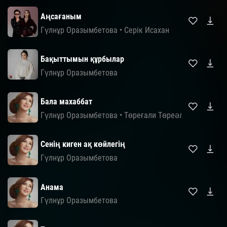
Аңсағаным
Гүлнұр Оразымбетова
•
Серік Исахан
Бақыттымын құрбылар
Гүлнұр Оразымбетова
Бала махаббат
Гүлнұр Оразымбетова
•
Төреғали Төреәлі
Сенің киген ақ көйлегің
Гүлнұр Оразымбетова
Анама
Гүлнұр Оразымбетова