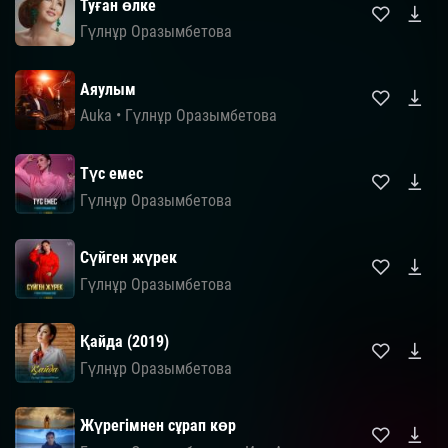
Туған өлке
Гүлнұр Оразымбетова
Аяулым
Auka
•
Гүлнұр Оразымбетова
Түс емес
Гүлнұр Оразымбетова
Сүйген жүрек
Гүлнұр Оразымбетова
Қайда (2019)
Гүлнұр Оразымбетова
Жүрегімнен сұрап көр