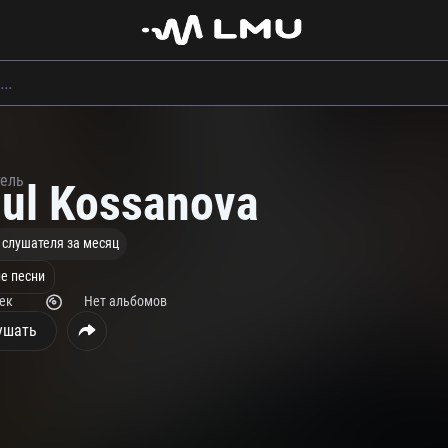
тель
gul Kossanova
 слушателя за месяц
е песни
рек
Нет альбомов
ушать