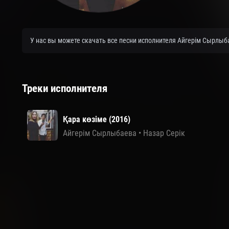
У нас вы можете скачать все песни исполнителя Айгерім Сырлыб
Треки исполнителя
Қара көзіме (2016)
Айгерім Сырлыбаева
•
Назар Серік