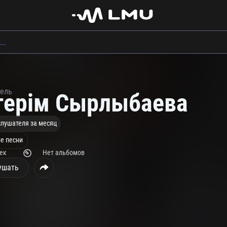
тель
герім Сырлыбаева
слушателя за месяц
е песни
рек
Нет альбомов
ушать