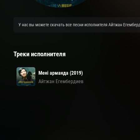
У нас вы можете скачать все песни исполнителя Айтжан Егемберд
Треки исполнителя
Мені арманда (2019)
Айтжан Егембердиев