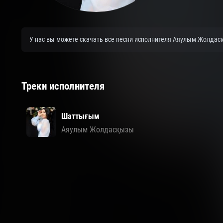
У нас вы можете скачать все песни исполнителя Аяулым Жолдасқ
Треки исполнителя
Шаттығым
Аяулым Жолдасқызы