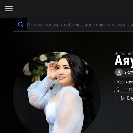
Исполни
Ая
2 сл
Казахски
1 т
Сл