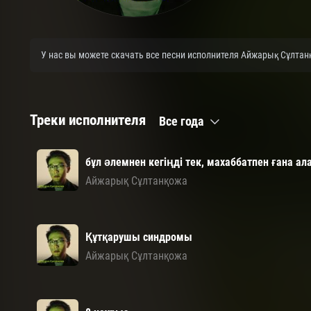
У нас вы можете скачать все песни исполнителя Айжарық Сұлтан
Треки исполнителя
Все года
бұл әлемнен кегіңді тек, махаббатпен ғана ал
Айжарық Сұлтанқожа
Құтқарушы синдромы
Айжарық Сұлтанқожа