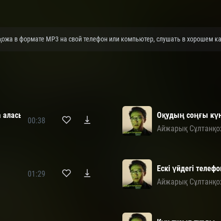
қожа в формате MP3 на свой телефон или компьютер, слушать в хорошем ка
а аласың
Оқудың соңғы күн
00:38
Айжарық Сұлтанқ
Ескі үйдегі телефо
01:29
Айжарық Сұлтанқ