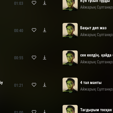
Күн тұсып тұрды
01:03
Айжарық Сұлтанқ
Бақыт деп жаз
00:40
Айжарық Сұлтанқ
сен келдің. қайда
00:55
Айжарық Сұлтанқ
бу
4 тал манты
01:21
Айжарық Сұлтанқ
Тағдырым тосқан
01:00