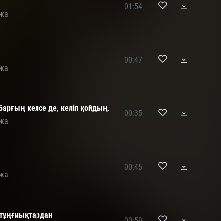
01:54
ожа
00:47
ожа
 барғың келсе де, келіп қойдың․
00:35
ожа
00:45
ожа
 тұңғиықтардан
00:59