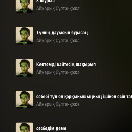
8 наурыз
Айжарық Сұлтанқожа
Түннің дауысын бұрасаң
Айжарық Сұлтанқожа
Көктемді қайтесің шақырып
Айжарық Сұлтанқожа
себебі түн ол қорқынышыңның ішінен есік та
Айжарық Сұлтанқожа
сезбедім деме