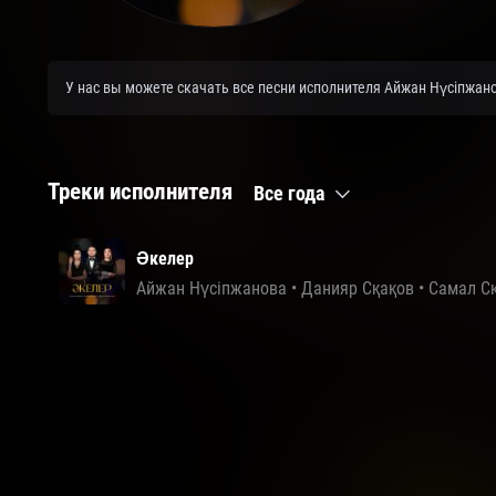
У нас вы можете скачать все песни исполнителя Айжан Нүсіпжан
Треки исполнителя
Все года
Әкелер
Айжан Нүсіпжанова
•
Данияр Сқақов
•
Самал С