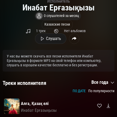
Исполнитель
Инабат Ерғазықызы
0 слушателей за месяц
Казахские песни
1 трек
Нет альбомов
Слушать
У нас вы можете скачать все песни исполнителя Инабат
Ерғазықызы в формате MP3 на свой телефон или компьютер,
слушать в хорошем качестве бесплатно и без регистрации.
Все года
Треки исполнителя
ПО ДАТЕ
По популярности
Алға, Қазақ елі
Инабат Ерғазықызы