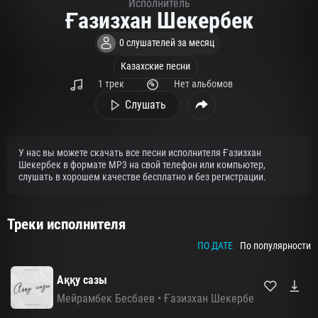
Исполнитель
Ғазизхан Шекербек
0 слушателей за месяц
Казахские песни
1 трек
Нет альбомов
Слушать
У нас вы можете скачать все песни исполнителя Ғазизхан
Шекербек в формате MP3 на свой телефон или компьютер,
слушать в хорошем качестве бесплатно и без регистрации.
Треки исполнителя
ПО ДАТЕ
По популярности
Аққу сазы
Мейрамбек Бесбаев
•
Ғазизхан Шекербек