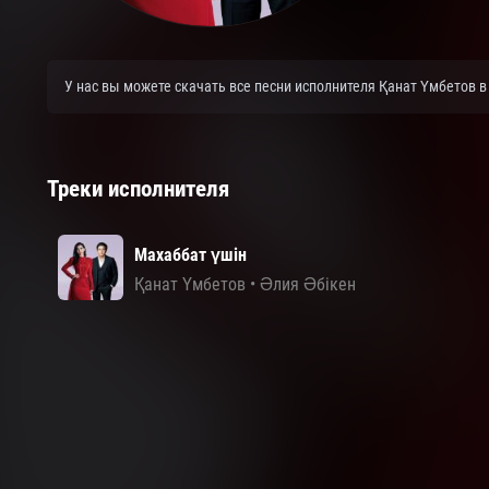
У нас вы можете скачать все песни исполнителя Қанат Үмбетов в
Треки исполнителя
Махаббат үшін
Қанат Үмбетов
•
Әлия Әбікен