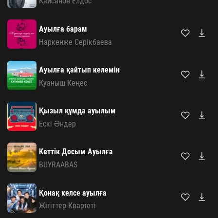
Қайсанов Елдос
Ауылға барам
Наркенже Серікбаева
Ауылға қайтып келемін
Қуаныш Кеңес
Қызыл құмда ауылым
Ескі Әндер
Кеттік Досым Ауылға
BUYRAABAS
Қонақ келсе ауылға
Жігіттер Квартеті