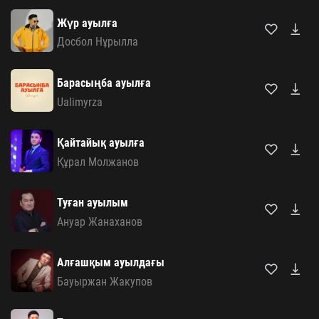
Жүр ауылға
Досбол Нұрылла
Барасыңба ауылға
Ualimyrza
Қайтайық ауылға
Құрал Молжанов
Туған ауылым
Ануар Жанаханов
Алғашқым ауылдағы
Бауыржан Жакупов