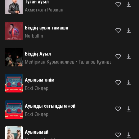
Туған ауыл
Ахметжан Равжан
Біздің ауыл тамаша
Nurbullin
Біздің Ауыл
Мейірман Құрманалиев
•
Талапов Қуандық
Ауылым әнім
Ескі Әндер
Ауылды сағындым ғой
Ескі Әндер
Ауылымай