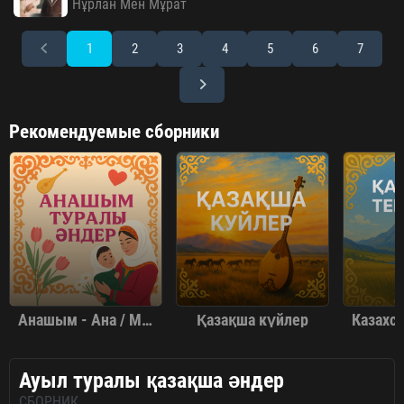
Нұрлан Мен Мұрат
1
2
3
4
5
6
7
Рекомендуемые сборники
Анашым - Ана / Мама туралы әндер жинағы
Қазақша күйлер
Ауыл туралы қазақша әндер
СБОРНИК