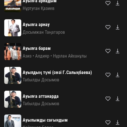
Ауылға арнадым
Нұртуған Қазиев
Ауылға арнау
Досымжан Таңатаров
Ауылға барам
Азиз
•
Алдияр
•
Нұрлан Айханұлы
Ауылдың түнi (сөзі Г.Салықбаева)
Табылды Досымов
Ауылға аттанарда
Табылды Досымов
Ауылымды сағындым