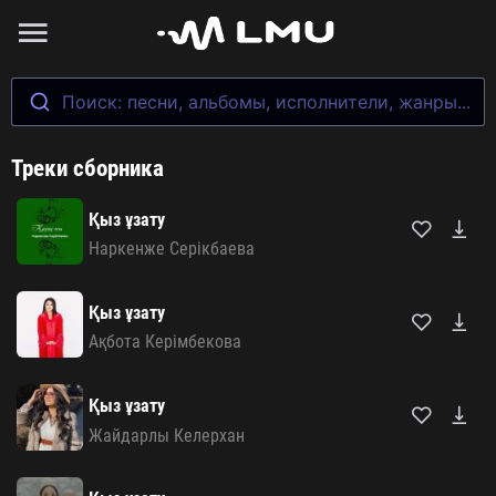
Поиск: песни, альбомы, исполнители, жанры...
Треки сборника
Қыз ұзату
Наркенже Серікбаева
Қыз ұзату
Ақбота Керімбекова
Қыз ұзату
Жайдарлы Келерхан