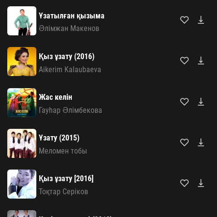
Ұзатылған қызыма
Әлімжан Макенов
Қыз ұзату (2016)
Aikerim Kalaubaeva
Жас келін
Гауhар Әлімбекова
Ұзату (2015)
Меломен тобы
Қыз ұзату [2016]
Тоқтар Серіков