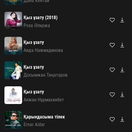
Дана Кентай
Қыз ұзату (2018)
Роза Әлқожа
Қыз ұзату
Аида Нажмадинова
Қыз ұзату
Досымжан Таңатаров
Қыз ұзату
Аяжан Нұрмаханбет
Қарындасыма тілек
Ernar Aidar