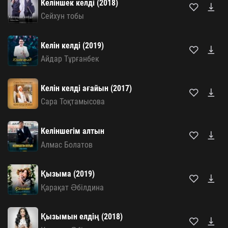
Келіншек келді (2018)
Сейхун тобы
Келін келді (2019)
Айдар Тұрғанбек
Келін келді ағайын (2017)
Сара Тоқтамысова
Келіншегім алтын
Алмас Болатов
Қызыма (2019)
Қарақат Әбілдина
Қызымын елдің (2018)