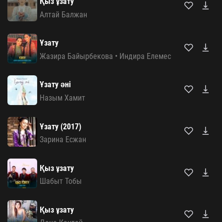
Қыз ұзату
Алтай Балжан
Ұзату
Жазира Байырбекова
•
Индира Елемес
Ұзату әні
Назым Хамит
Ұзату (2017)
Зарина Есжан
Қыз ұзату
Шабыт Тобы
Қыз ұзату