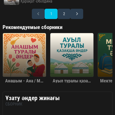
Қарақат Әбілдина
1
2
Рекомендуемые сборники
Анашым - Ана / Мама туралы әндер жинағы
Ауыл туралы қазақша әндер
Ұзату әндер жинағы
СБОРНИК