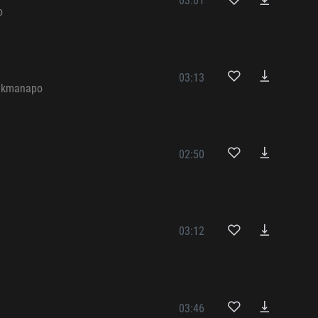
03:01
o
03:13
ukmanapo
ы
02:50
03:12
03:46