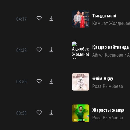
Тыңда мені
04:17
Кәмшат Жолдыбае
Қаздар қайтқанда
04:32
Айгүл Қосанова
•
А
Әнім Аққу
03:55
Роза Рымбаева
Жарасты жанұя
03:58
Роза Рымбаева