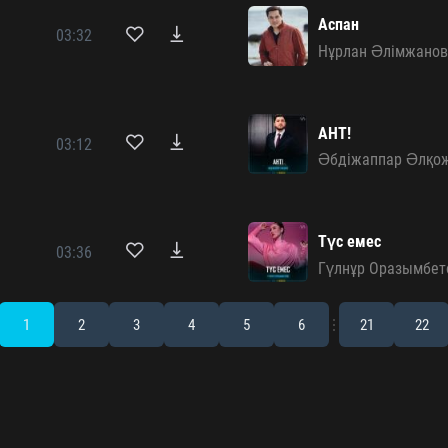
Аспан
03:32
Нұрлан Әлімжано
АНТ!
03:12
Әбдіжаппар Әлқо
Түс емес
03:36
Гүлнұр Оразымбет
1
2
3
4
5
6
21
22