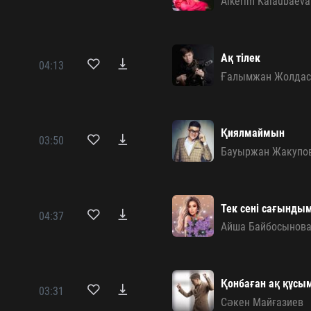
Aikerim Kalaubaeva
Ақ тілек
04:13
Ғалымжан Жолдас
Қиялмаймын
03:50
Бауыржан Жакупо
Тек сені сағынды
04:37
Айша Байбосынов
Қонбаған ақ құсы
03:31
Сәкен Майғазиев