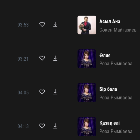
Асыл Ана
03:53
Сәкен Майғазиев
Әлия
03:21
Роза Рымбаева
Бір бала
04:05
Роза Рымбаева
Қазақ елі
04:13
Роза Рымбаева