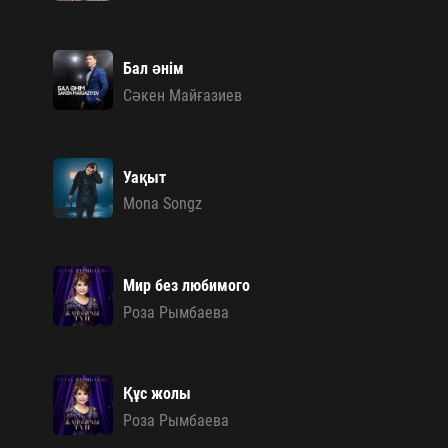
Бал әнім
Сәкен Майғазиев
Уақыт
Mona Songz
Мир без любимого
Роза Рымбаева
Құс жолы
Роза Рымбаева