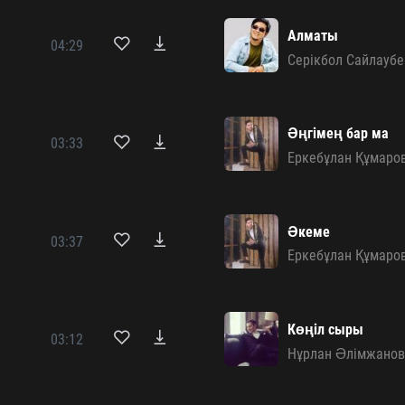
Алматы
04:29
Серікбол Сайлаубе
Әңгімең бар ма
03:33
Еркебұлан Құмаро
Әкеме
03:37
Еркебұлан Құмаро
Көңіл сыры
03:12
Нұрлан Әлімжано