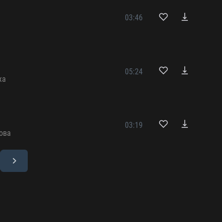
03:46
в
05:24
жа
03:19
ова