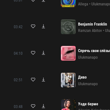
03:01
Allega
•
Ulukmanap
Benjamin Franklin
03:42
Ramzan Abitov
•
Ul
Спрячь свои слёз
04:10
Ulukmanapo
Диво
02:51
Ulukmanapo
Уәде берме
03:48