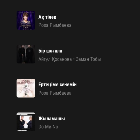
Ақ тілек
Роза Рымбаева
Бір шағала
Айгүл Қосанова
•
Заман Тобы
Ертеңіме сенемін
Роза Рымбаева
Жыламашы
Do-Mи-Nо