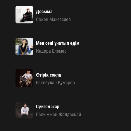
Досыма
Сәкен Майғазиев
Мен сені ұнатып едім
Индира Елемес
Өтірік соқпа
Еркебұлан Құмаров
Сүйген жар
Ғалымжан Жолдасбай