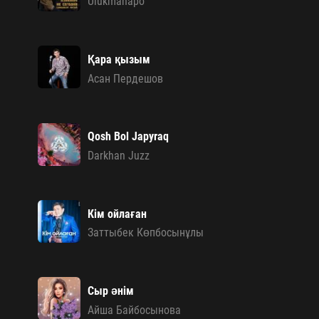
Ulukmanapo
Қара қызым
Асан Пердешов
Qosh Bol Japyraq
Darkhan Juzz
Кім ойлаған
Заттыбек Көпбосынұлы
Сыр әнім
Айша Байбосынова