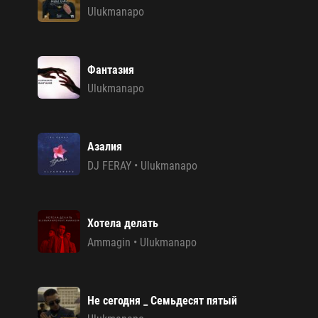
Ulukmanapo
Фантазия
Ulukmanapo
Азалия
DJ FERAY
•
Ulukmanapo
Хотела делать
Ammagin
•
Ulukmanapo
Не сегодня _ Семьдесят пятый