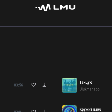
Танцую
03:56
Ulukmanapo
Кружит вайб