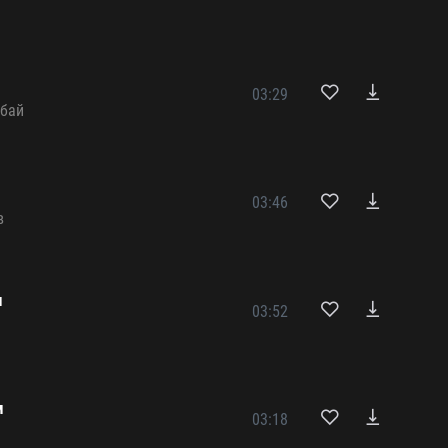
03:29
бай
03:46
в
м
03:52
а
м
03:18