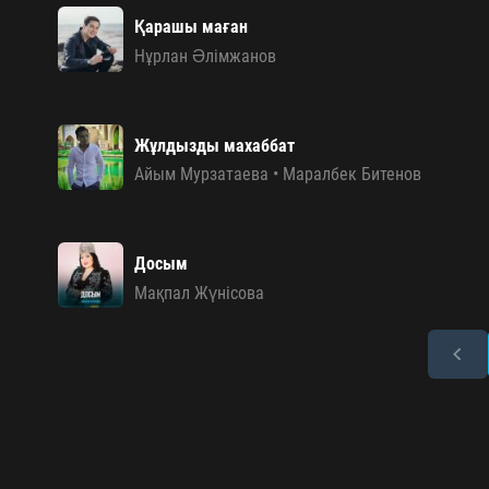
Қарашы маған
Нұрлан Әлімжанов
Жұлдызды махаббат
Айым Мурзатаева
•
Маралбек Битенов
Досым
Мақпал Жүнісова