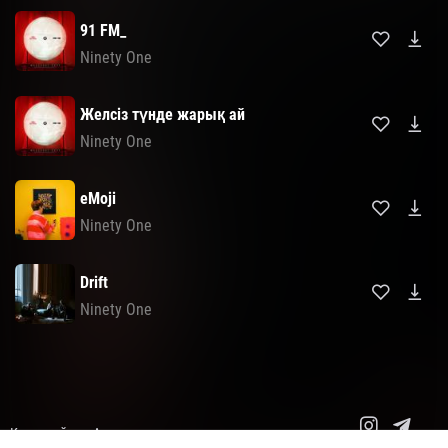
91 FM_
Ninety One
Желсіз түнде жарық ай
Ninety One
eMoji
Ninety One
Drift
Ninety One
Карта сайта
Авторские права