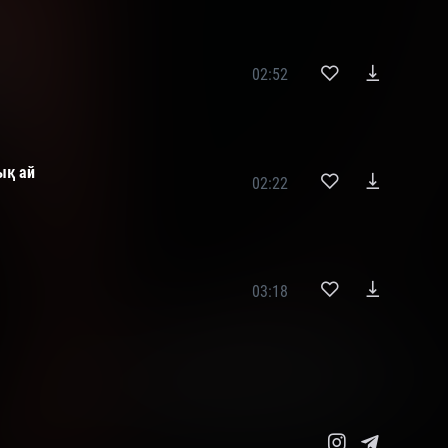
02:52
ық ай
02:22
03:18