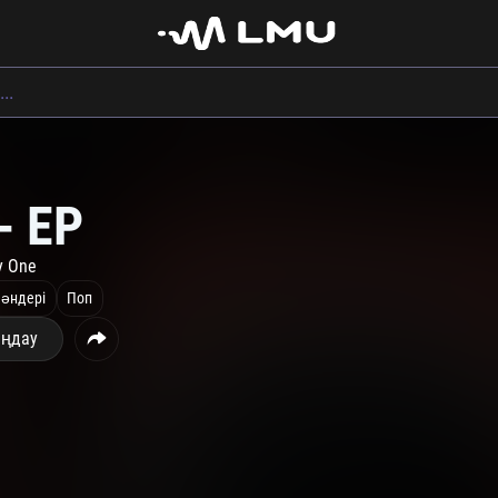
- EP
y One
 әндері
Поп
ңдау