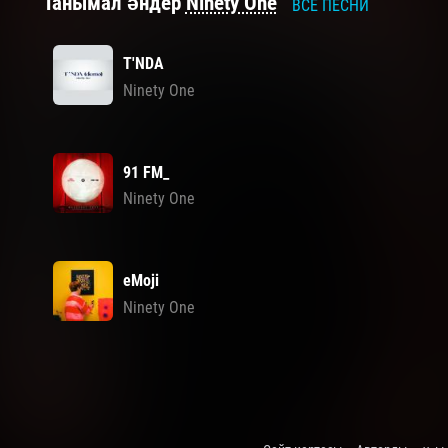
Танымал әндер
Ninety One
ВСЕ ПЕСНИ
T'NDA
Ninety One
91 FM_
Ninety One
eMoji
Ninety One