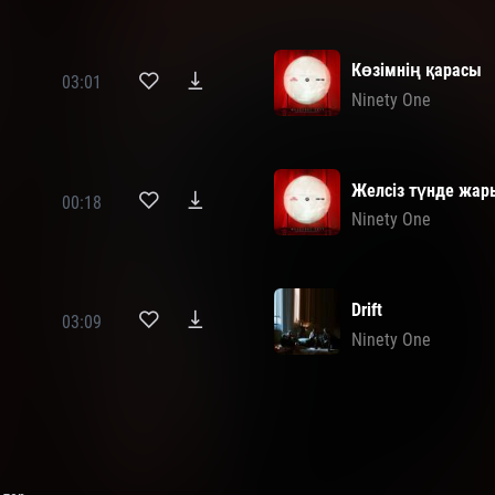
Көзімнің қарасы
03:01
Ninety One
Желсіз түнде жар
00:18
Ninety One
Drift
03:09
Ninety One