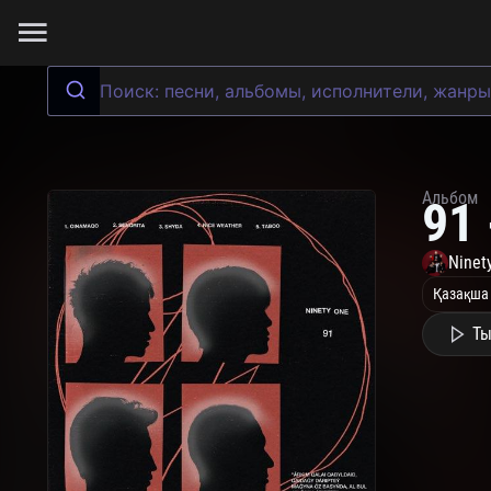
Альбом
91 
Ninet
Қазақша
Ты