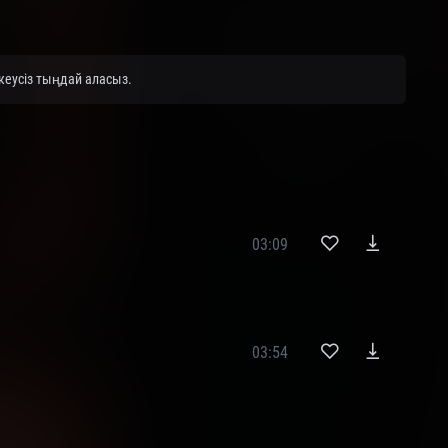
кеусіз тыңдай аласыз.
03:09
03:54