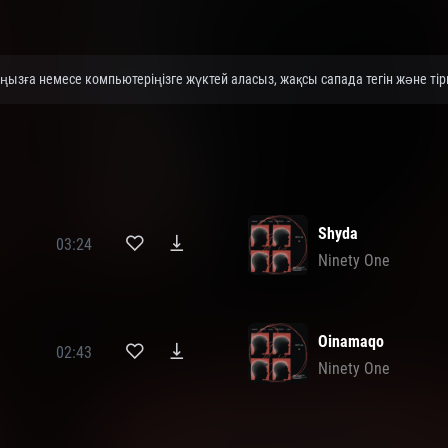
ңызға немесе компьютеріңізге жүктей аласыз, жақсы сапада тегін және тір
Shyda
03:24
Ninety One
Oinamaqo
02:43
Ninety One