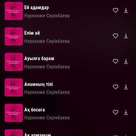
Ей адамдар
Наркенже Серікбаева
Елім ай
Наркенже Серікбаева
Ауылға барам
Наркенже Серікбаева
Анамның тілі
Наркенже Серікбаева
Ақ босаға
Наркенже Серікбаева
Ақ арманым