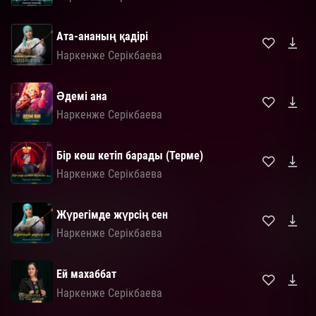
Ата-ананың қадірі
Наркенже Серікбаева
Әдемі ана
Наркенже Серікбаева
Бір көш кетіп барады (Терме)
Наркенже Серікбаева
Жүрегімде жүрсің сен
Наркенже Серікбаева
Ей махаббат
Наркенже Серікбаева