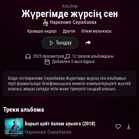
Альбом
Жүрегімде жүрсің сен
Наркенже Серікбаева
Қазақша әндері
Другое
Әлем музыкасы
Тыңдау
3525 просмотров
12 треков альбомдағы
Добавлен 3 жыл бұрын
Бізде сіз Наркенже Серікбаева Жүрегімде жүрсің сен альбомын
mp3 форматында телефоныңызға немесе компьютеріңізге жүктей
аласыз, жақсы сапада тегін және тіркеусіз тыңдай аласыз.
Треки альбома
Барып қайт балам ауылға (2018)
Наркенже Серікбаева