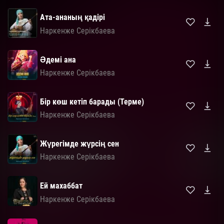
Ата-ананың қадірі
Наркенже Серікбаева
Әдемі ана
Наркенже Серікбаева
Бір көш кетіп барады (Терме)
Наркенже Серікбаева
Жүрегімде жүрсің сен
Наркенже Серікбаева
Ей махаббат
Наркенже Серікбаева