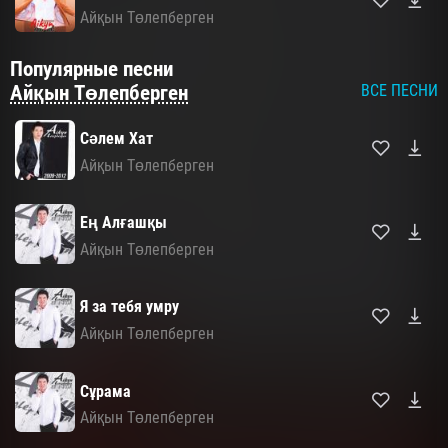
Айқын Төлепберген
Популярные песни
Айқын Төлепберген
ВСЕ ПЕСНИ
Сәлем Хат
Айқын Төлепберген
Ең Алғашқы
Айқын Төлепберген
Я за тебя умру
Айқын Төлепберген
Сұрама
Айқын Төлепберген