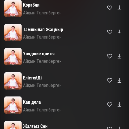
Корабли
Айқын Төлепберген
Тамшылап Жаңбыр
Айқын Төлепберген
Увядшие цветы
Айқын Төлепберген
ЕлістейДі
Айқын Төлепберген
Как дела
Айқын Төлепберген
Жалғыз Сен