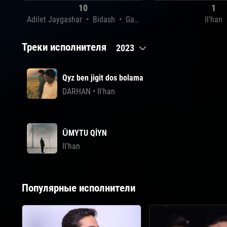
10
1
Adilet Jaygashar
•
Bidash
•
Gazizkhan Shekerbekov
•
Il'han
Il'h
Треки исполнителя
2023
Qyz ben jigit dos bolama
DARHAN
•
Il'han
ŪMYTU QİYN
Il'han
Популярные исполнители