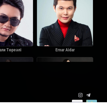
али Төреәлі
Ernar Aidar