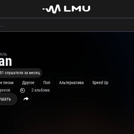
тель
han
91 слушателя за месяц
е песни
Другое
Поп
Альтернатива
Speed Up
треков
2 альбома
ушать