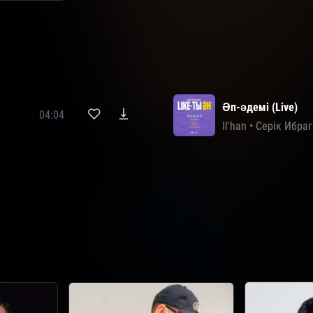
an
•
Luina
•
Nurbullin
•
Алатау Серілері
•
Еркеш Хасен
•
Мейра
Әп-әдемі (Live)
04:04
Il'han
•
Серік Ибра