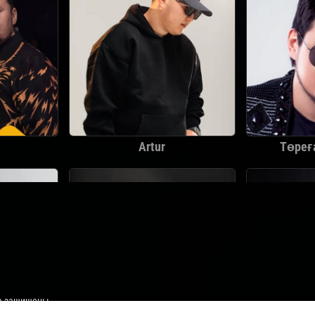
Төреғ
Artur
ва защищены.