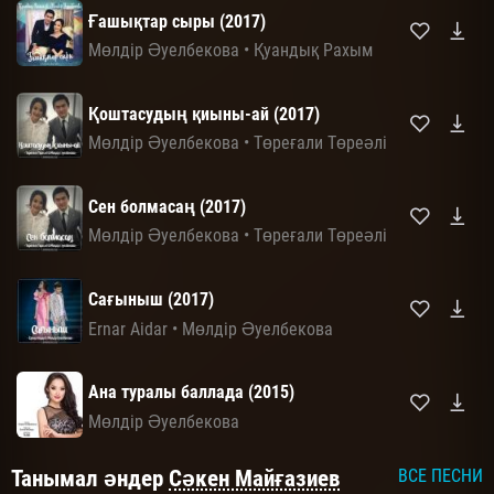
Ғашықтар сыры (2017)
Мөлдір Әуелбекова
•
Қуандық Рахым
Қоштасудың қиыны-ай (2017)
Мөлдір Әуелбекова
•
Төреғали Төреәлі
Сен болмасаң (2017)
Мөлдір Әуелбекова
•
Төреғали Төреәлі
Сағыныш (2017)
Ernar Aidar
•
Мөлдір Әуелбекова
Ана туралы баллада (2015)
Мөлдір Әуелбекова
Танымал әндер
Сәкен Майғазиев
ВСЕ ПЕСНИ