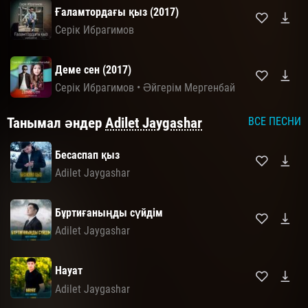
Ғаламтордағы қыз (2017)
Серік Ибрагимов
Деме сен (2017)
Серік Ибрагимов
•
Әйгерім Мергенбай
Танымал әндер
Adilet Jaygashar
ВСЕ ПЕСНИ
Бесаспап қыз
Adilet Jaygashar
Бұртиғаныңды сүйдім
Adilet Jaygashar
Науат
Adilet Jaygashar