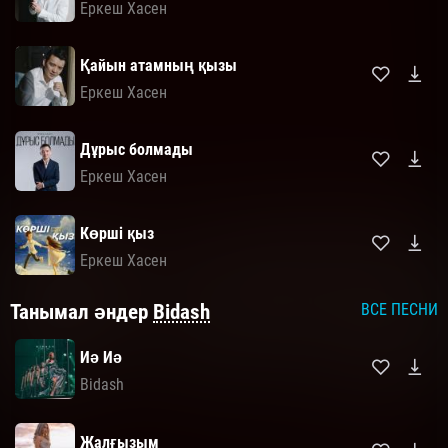
Еркеш Хасен
Қайын атамның қызы
Еркеш Хасен
Дұрыс болмады
Еркеш Хасен
Көрші қыз
Еркеш Хасен
Танымал әндер
Bidash
ВСЕ ПЕСНИ
Иә Иә
Bidash
Жалғызым