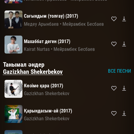
Сағындым (толғау) (2017)
Медеу Арынбаев
•
Мейрамбек Бесбаев
Махаббат деген (2017)
Kairat Nurtas
•
Мейрамбек Бесбаев
Танымал әндер
Gazizkhan Shekerbekov
ВСЕ ПЕСНИ
Көзіме қара (2017)
Gazizkhan Shekerbekov
Қарындасым-ай (2017)
Gazizkhan Shekerbekov