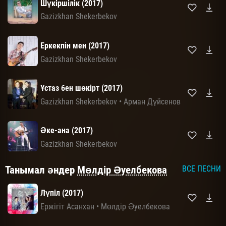
Шүкіршілік (2017)
Gazizkhan Shekerbekov
Еркекпін мен (2017)
Gazizkhan Shekerbekov
Ұстаз бен шәкірт (2017)
Gazizkhan Shekerbekov
•
Арман Дүйсенов
Әке-ана (2017)
Gazizkhan Shekerbekov
Танымал әндер
Мөлдір Әуелбекова
ВСЕ ПЕСНИ
Лүпіл (2017)
Ержігіт Асанхан
•
Мөлдір Әуелбекова