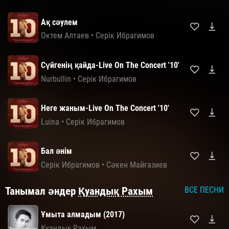
Ақ сәулем
Октем Алтаев
•
Серік Ибрагимов
Сүйгенің қайда-Live On The Concert '10'
Nurbullin
•
Серік Ибрагимов
Неге жаным-Live On The Concert '10'
Luina
•
Серік Ибрагимов
Бал әнім
Серік Ибрагимов
•
Сәкен Майғазиев
Танымал әндер
Қуандық Рахым
ВСЕ ПЕСНИ
Ұмыта алмадым (2017)
Қуандық Рахым