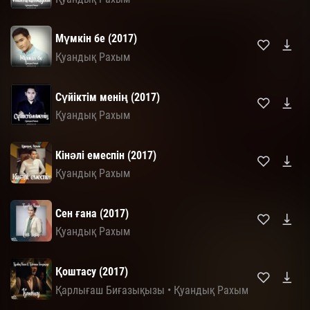
Мүмкін бе (2017)
Қуандық Рахым
Сүйіктім менің (2017)
Қуандық Рахым
Кінəлі емеспін (2017)
Қуандық Рахым
Сен ғана (2017)
Қуандық Рахым
Қоштасу (2017)
Қарлығаш Биғазықызы
•
Қуандық Рахым