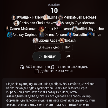
Альбом
10
Қуандық Рахым
Luina
Мейрамбек Бесбаев
Gazizkhan Shekerbekov
Мөлдір Әуелбекова
Сәкен Майғазиев
Серік Ибрагимов
Adilet Jaygashar
Алатау Серілері
Октем Алтаев
Nurbullin
Il'han
Еркеш Хасен
Bidash
Қазақша әндері
Поп
Тыңдау
3877 просмотров
14 треков альбомдағы
Добавлен 2 жыл бұрын
Бізде сіз Қуандық Рахым,Luina,Мейрамбек Бесбаев,Gazizkhan
Shekerbekov,Мөлдір Әуелбекова,Сәкен Майғазиев,Серік
Ибрагимов,Adilet Jaygashar,Алатау Серілері,Октем
Алтаев,Nurbullin,Il'han,Еркеш Хасен,Bidash 10 альбомын mp3
форматында телефоныңызға немесе компьютеріңізге жүктей
аласыз, жақсы сапада тегін және тіркеусіз тыңдай аласыз.