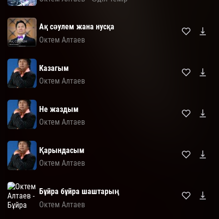
Ақ сәулем жана нусқа
Октем Алтаев
Казагым
Октем Алтаев
Не жаздым
Октем Алтаев
Қарындасым
Октем Алтаев
Бұйра бұйра шаштарың
Октем Алтаев