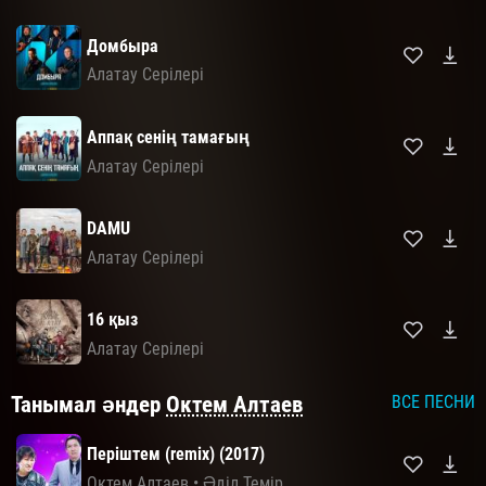
Домбыра
Алатау Серілері
Аппақ сенің тамағың
Алатау Серілері
DAMU
Алатау Серілері
16 қыз
Алатау Серілері
Танымал әндер
Октем Алтаев
ВСЕ ПЕСНИ
Періштем (remix) (2017)
Октем Алтаев
•
Әділ Темір