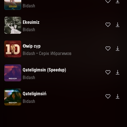
Bidash
Ekeuimiz
Bidash
Өмір сүр
Bidash
•
Серік Ибрагимов
Qateligimsin (Speedup)
Bidash
Qateligimsiń
Bidash