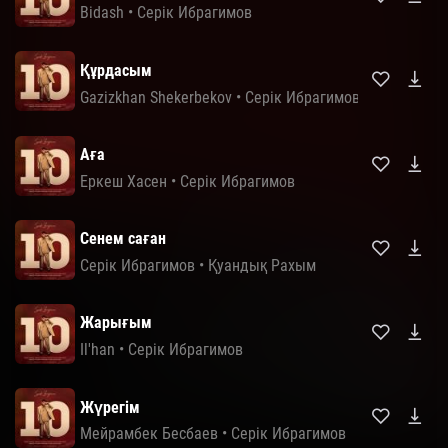
Bidash
•
Серік Ибрагимов
Құрдасым
Gazizkhan Shekerbekov
•
Серік Ибрагимов
Аға
Еркеш Хасен
•
Серік Ибрагимов
Сенем саған
Серік Ибрагимов
•
Қуандық Рахым
Жарығым
Il'han
•
Серік Ибрагимов
Жүрегім
Мейрамбек Бесбаев
•
Серік Ибрагимов