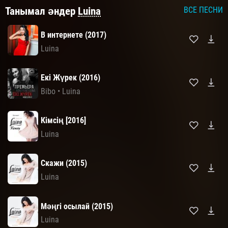
Танымал әндер
Luina
ВСЕ ПЕСНИ
В интернете (2017)
Luina
Екі Жүрек (2016)
Bibo
•
Luina
Кімсің [2016]
Luina
Скажи (2015)
Luina
Мәңгі осылай (2015)
Luina