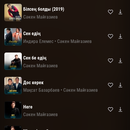
Білсең болды (2019)
Сәкен Майғазиев
Сен едің
Индира Елемес
•
Сәкен Майғазиев
Сен бе едің
Сәкен Майғазиев
Дос керек
Мақсат Базарбаев
•
Сәкен Майғазиев
Неге
Сәкен Майғазиев