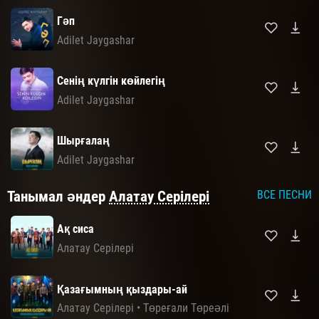
Гәп
Adilet Jaygashar
Сенің күлгін көйлегің
Adilet Jaygashar
Шырғалаң
Adilet Jaygashar
Танымал әндер
Алатау Серілері
ВСЕ ПЕСНИ
Ақ сиса
Алатау Серілері
Қазағымның қыздары-ай
Алатау Серілері
•
Төреғали Төреәлі