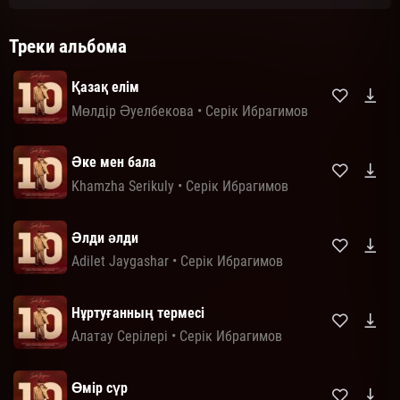
Треки альбома
Қазақ елім
Мөлдір Әуелбекова
•
Серік Ибрагимов
Әке мен бала
Khamzha Serikuly
•
Серік Ибрагимов
Әлди әлди
Adilet Jaygashar
•
Серік Ибрагимов
Нұртуғанның термесі
Алатау Серілері
•
Серік Ибрагимов
Өмір сүр