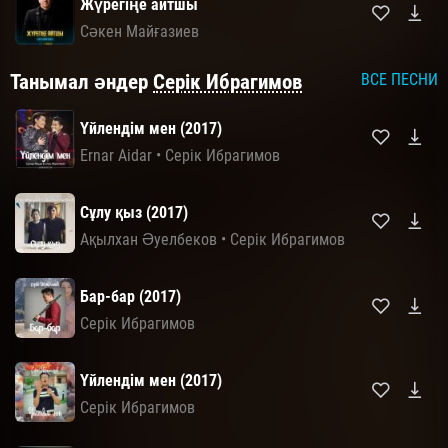
Жүрегіңе айтшы
Сәкен Майғазиев
Танымал әндер
Серік Ибрагимов
ВСЕ ПЕСНИ
Үйлендім мен (2017)
Ernar Aidar
•
Серік Ибрагимов
Сұлу қыз (2017)
Ақылхан Əуелбеков
•
Серік Ибрагимов
Бар-бар (2017)
Серік Ибрагимов
Үйлендім мен (2017)
Серік Ибрагимов