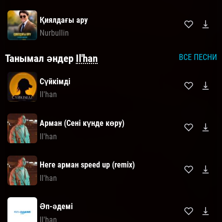
Қиялдағы ару
Nurbullin
Танымал әндер
Il'han
ВСЕ ПЕСНИ
Сүйкімді
Il'han
Арман (Сені күнде көру)
Il'han
Неге арман speed up (remix)
Il'han
Әп-әдемі
Il'han