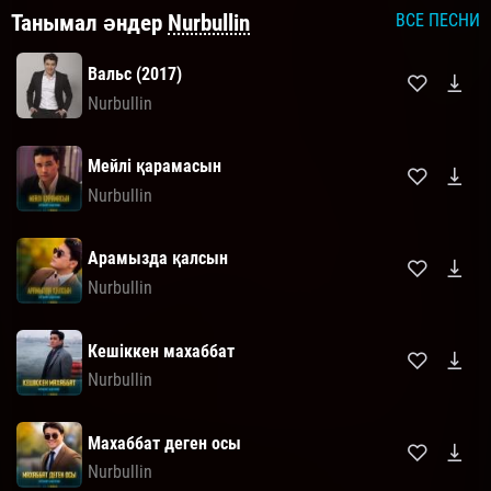
Танымал әндер
Nurbullin
ВСЕ ПЕСНИ
Вальс (2017)
Nurbullin
Мейлі қарамасын
Nurbullin
Арамызда қалсын
Nurbullin
Кешіккен махаббат
Nurbullin
Махаббат деген осы
Nurbullin