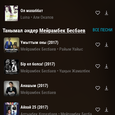
Ол махаббат
Luina
•
Али Окапов
Танымал әндер
Мейрамбек Бесбаев
ВСЕ ПЕСНИ
Ұмыттым оны (2017)
Мейрамбек Бесбаев
•
Райым Уайыс
Бір ел болса! (2017)
Мейрамбек Бесбаев
•
Ұшқын Жамалбек
Анашым (2017)
Мейрамбек Бесбаев
Айхай 25 (2017)
Алтынбек Қоразбаев
•
Мейрамбек Бесбаев
•
Тоқтар С