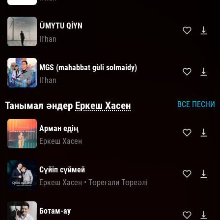
ŪMYTU QİYN
Il'han
MGS (mahabbat gùli solmaidy)
Il'han
Танымал әндер
Еркеш Хасен
ВСЕ ПЕСНИ
Арман едің
Еркеш Хасен
Сүйіп сүймей
Еркеш Хасен
•
Төреғали Төреәлі
Ботам-ау