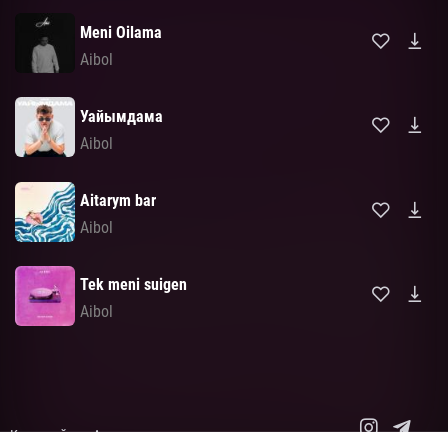
Meni Oilama
Aibol
Уайымдама
Aibol
Aitarym bar
Aibol
Tek meni suigen
Aibol
Карта сайта
Авторские права