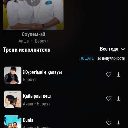
Сәулем-ай
Аиша
•
Беркут
Все года
Треки исполнителя
ПО ДАТЕ
По популярности
Жүрегімнің қалауы
Беркут
Қайырлы кеш
Аиша
•
Беркут
Dunia
Аиша
•
Беркут