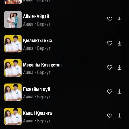
Айым-Айдай
Аиша
•
Беркут
Қылықты қыз
Аиша
•
Беркут
Мекенім Қазақстан
Аиша
•
Беркут
Ғажайып күй
Аиша
•
Беркут
Келші Құланға
Аиша
•
Беркут