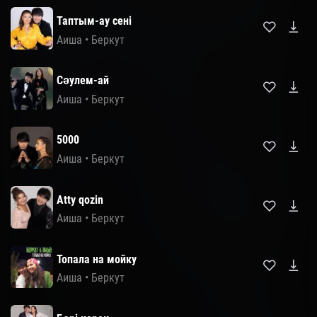
Таптым-ау сені
Аиша
•
Беркут
Сәулем-ай
Аиша
•
Беркут
5000
Аиша
•
Беркут
Atty qozin
Аиша
•
Беркут
Топала на мойку
Аиша
•
Беркут