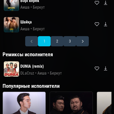
Бәрі керек
Аиша
•
Беркут
Шайқа
Аиша
•
Беркут
1
2
3
Ремиксы исполнителя
DUNIA (remix)
DLaCruz
•
Аиша
•
Беркут
Популярные исполнители