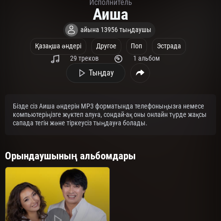
Исполнитель
Аиша
айына 13956 тыңдаушы
Қазақша әндері
Другое
Поп
Эстрада
29 треков
1 альбом
Тыңдау
Бізде сіз Аиша әндерін MP3 форматында телефоныңызға немесе
компьютеріңізге жүктеп алуға, сондай-ақ оны онлайн түрде жақсы
сапада тегін және тіркеусіз тыңдауға болады.
Орындаушының альбомдары