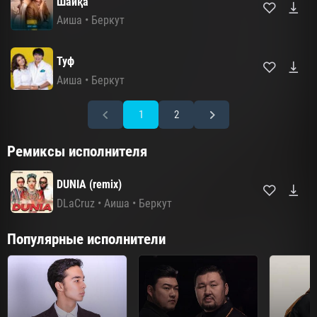
Шайқа
Аиша
•
Беркут
Туф
Аиша
•
Беркут
1
2
Ремиксы исполнителя
DUNIA (remix)
DLaCruz
•
Аиша
•
Беркут
Популярные исполнители