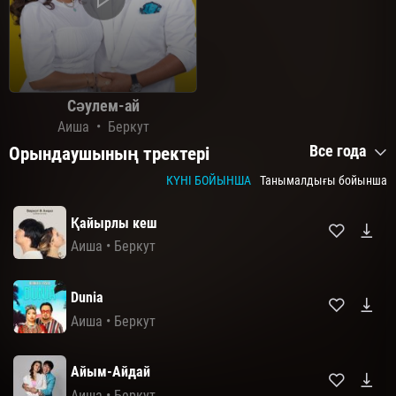
Сәулем-ай
Аиша
•
Беркут
Все года
Орындаушының тректері
КҮНІ БОЙЫНША
Танымалдығы бойынша
Қайырлы кеш
Аиша
•
Беркут
Dunia
Аиша
•
Беркут
Айым-Айдай
Аиша
•
Беркут