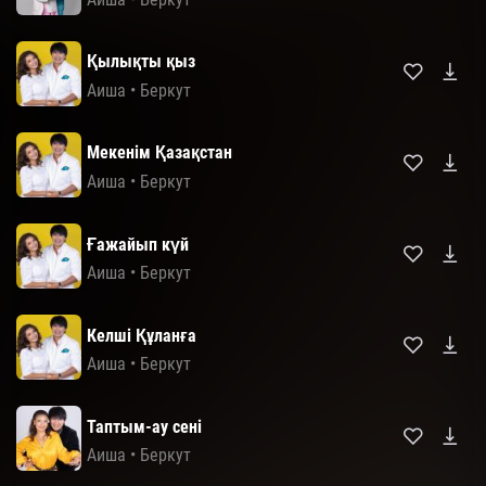
Қылықты қыз
Аиша
•
Беркут
Мекенім Қазақстан
Аиша
•
Беркут
Ғажайып күй
Аиша
•
Беркут
Келші Құланға
Аиша
•
Беркут
Таптым-ау сені
Аиша
•
Беркут